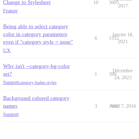
Change to Stylesheet
10
3605
2017
Feature
Being able to select category
color in category parameters
Janvier 18,
6
1352
even if "category style = none"
2021
UX
Why isn't --category-bg-color
Décembre
set?
1
399
24, 2023
Support
category-badge-styles
Background colored category
names
3
1092
Avril 7, 2016
Support