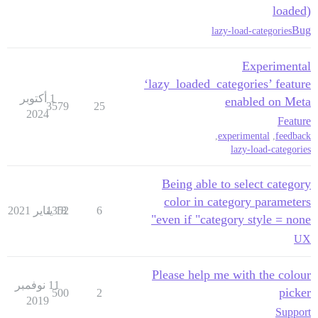
loaded)
Bug
lazy-load-categories
Experimental
‘lazy_loaded_categories’ feature
1 أكتوبر
enabled on Meta
3579
25
2024
Feature
,
experimental
,
feedback
lazy-load-categories
Being able to select category
color in category parameters
6
18 يناير 2021
1352
even if "category style = none"
UX
Please help me with the colour
11 نوفمبر
picker
500
2
2019
Support