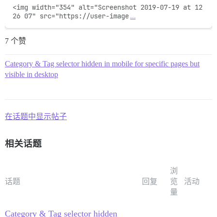
<img width="354" alt="Screenshot 2019-07-19 at 12 
26 07" src="https://user-image
…
7 个赞
Category & Tag selector hidden in mobile for specific pages but
visible in desktop
在话题中显示帖子
相关话题
浏
话题
回复
览
活动
量
Category & Tag selector hidden