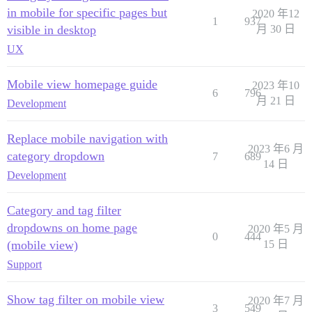
in mobile for specific pages but
2020 年12
1
937
visible in desktop
月 30 日
UX
Mobile view homepage guide
2023 年10
6
796
月 21 日
Development
Replace mobile navigation with
2023 年6 月
category dropdown
7
689
14 日
Development
Category and tag filter
dropdowns on home page
2020 年5 月
0
444
(mobile view)
15 日
Support
Show tag filter on mobile view
2020 年7 月
3
549