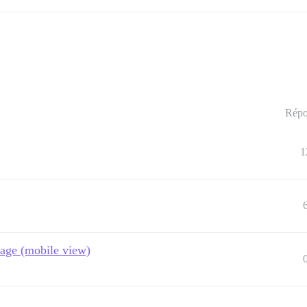
Répo
1
page (mobile view)