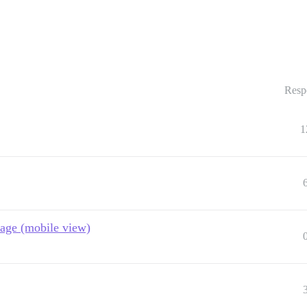
Resp
1
page (mobile view)