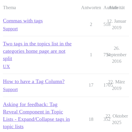
Thema
Antworten
Aufrufe
Aktivität
Commas with tags
12. Januar
2
518
2019
Support
Two tags in the topics list in the
26.
categories home page are not
1
754
September
split
2016
UX
How to have a Tag Column?
22. März
17
1705
2019
Support
Asking for feedback: Tag
Reveal Component in Topic
22. Oktober
Lists - Expand/Collapse tags in
18
352
2025
topic lists