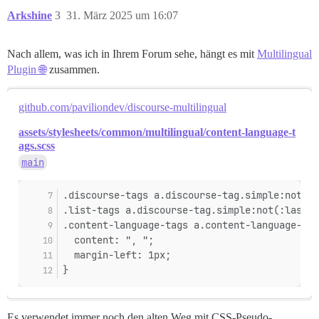
Arkshine
3
31. März 2025 um 16:07
Nach allem, was ich in Ihrem Forum sehe, hängt es mit
Multilingual
Plugin 🌐
zusammen.
github.com/paviliondev/discourse-multilingual
assets/stylesheets/common/multilingual/content-language-t
ags.scss
main
.discourse-tags a.discourse-tag.simple:not(:l
.list-tags a.discourse-tag.simple:not(:last-o
.content-language-tags a.content-language-tag
  content: ", ";
  margin-left: 1px;
}
Es verwendet immer noch den alten Weg mit CSS-Pseudo-