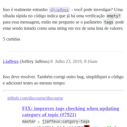
Isso é realmente estranho
- você pode investigar? Uma
@j.jaffeux
olhada rápida no código indica que já há uma verificação
empty?
para essa mensagem, então me pergunto se o parâmetro
tags
pode
estar sendo tratado como uma string em vez de uma lista de valores.
5 curtidas
j.jaffeux
(Joffrey Jaffeux)
8
Julho 23, 2019, 9:16am
Isso deve resolver. Também corrigi outro bug, simplifiquei o código
e adicionei testes ao mesmo tempo:
github.com/discourse/discourse
FIX: improves tags checking when updating
category of topic (#7921)
master
jjaffeux:catgory-tags
←