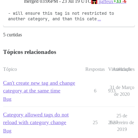
merged
03:06PM - 23 Jul 19 UTC
+33
-6
jjaffeux
- will ensure this tag is not restricted to 
another category, and than this cate
…
5 curtidas
Tópicos relacionados
Tópico
Respostas
Visualizações
Atividade
Can't create new tag and change
31 de Março
category at the same time
6
933
de 2020
Bug
Category allowed tags do not
25 de
reload with category change
25
2127
Fevereiro de
2019
Bug