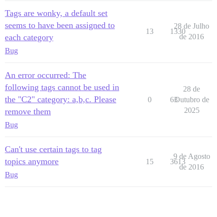
Tags are wonky, a default set
seems to have been assigned to
28 de Julho
13
1330
each category
de 2016
Bug
An error occurred: The
following tags cannot be used in
28 de
the "C2" category: a,b,c. Please
0
63
Outubro de
2025
remove them
Bug
Can't use certain tags to tag
9 de Agosto
topics anymore
15
3613
de 2016
Bug