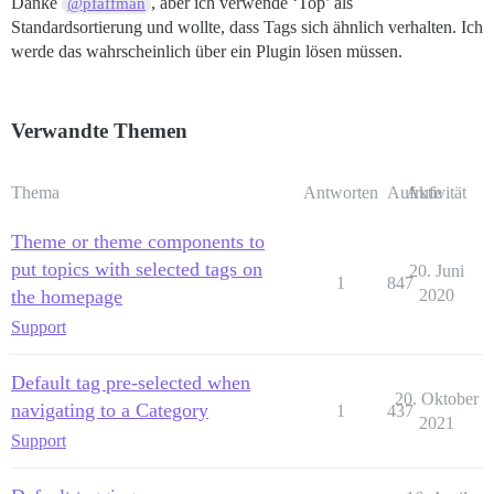
Danke
, aber ich verwende ‘Top’ als
@pfaffman
Standardsortierung und wollte, dass Tags sich ähnlich verhalten. Ich
werde das wahrscheinlich über ein Plugin lösen müssen.
Verwandte Themen
Thema
Antworten
Aufrufe
Aktivität
Theme or theme components to
put topics with selected tags on
20. Juni
1
847
the homepage
2020
Support
Default tag pre-selected when
20. Oktober
navigating to a Category
1
437
2021
Support