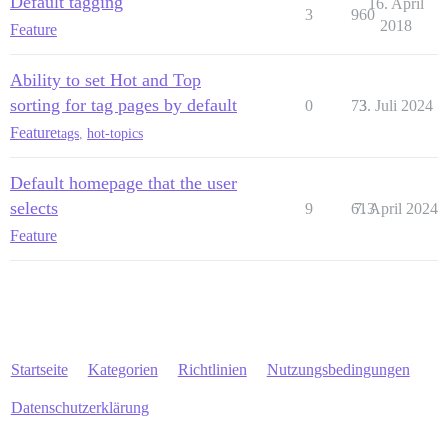
Default tagging
16. April
3
960
2018
Feature
Ability to set Hot and Top
sorting for tag pages by default
0
73
3. Juli 2024
Feature
tags
,
hot-topics
Default homepage that the user
selects
9
613
7. April 2024
Feature
Startseite
Kategorien
Richtlinien
Nutzungsbedingungen
Datenschutzerklärung