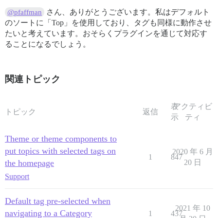
さん、ありがとうございます。私はデフォルト
@pfaffman
のソートに「Top」を使用しており、タグも同様に動作させ
たいと考えています。おそらくプラグインを通じて対応す
ることになるでしょう。
関連トピック
表
アクティビ
トピック
返信
示
ティ
Theme or theme components to
put topics with selected tags on
2020 年 6 月
1
847
the homepage
20 日
Support
Default tag pre-selected when
2021 年 10
navigating to a Category
1
437