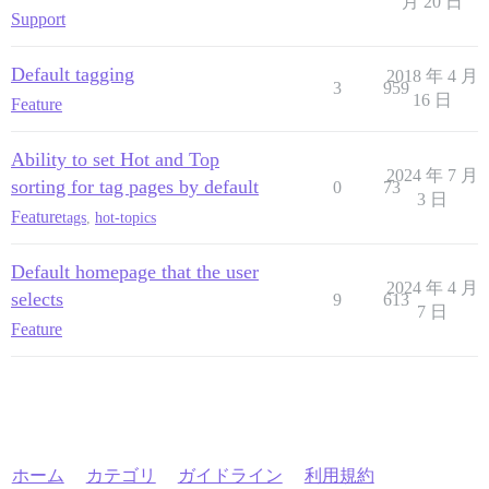
月 20 日
Support
Default tagging
2018 年 4 月
3
959
16 日
Feature
Ability to set Hot and Top
2024 年 7 月
sorting for tag pages by default
0
73
3 日
Feature
tags
,
hot-topics
Default homepage that the user
2024 年 4 月
selects
9
613
7 日
Feature
ホーム
カテゴリ
ガイドライン
利用規約