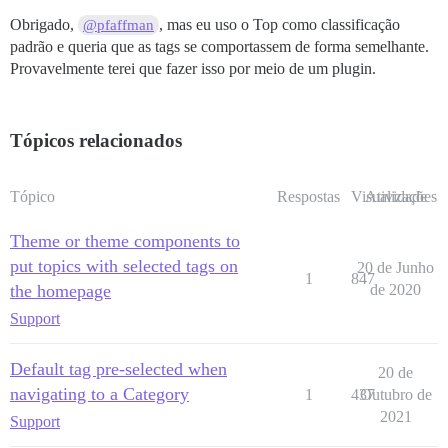
Obrigado,
, mas eu uso o Top como classificação
@pfaffman
padrão e queria que as tags se comportassem de forma semelhante.
Provavelmente terei que fazer isso por meio de um plugin.
Tópicos relacionados
Tópico
Respostas
Visualizações
Atividade
Theme or theme components to
put topics with selected tags on
20 de Junho
1
847
the homepage
de 2020
Support
Default tag pre-selected when
20 de
navigating to a Category
1
437
Outubro de
2021
Support