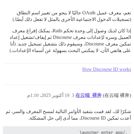
نعم، معرف عميل OAuth حاليًا لا ينجو من تغيير اسم النطاق.
(تسجيلات الدخول الاجتماعية الأخرى بالمثل لا تفعل ذلك أيضًا.)
إذا كان لديك وصول إلى وحدة تحكم Rails، يمكنك إفراغ معرف
العميل وسره لإعدادات معرف Discourse ثم إيقاف/تشغيل إعداد
تمكين معرف Discourse، وسيقوم ذلك بتشغيل تسجيل جديد. (أنا
على هاتفي الآن، لا يمكنني البحث بسهولة عن أسماء الإعدادات.)
How Discourse ID works
(在云端 裸奔)
在云端_裸奔
3
19 أكتوبر 2025، 1:10م
شكرًا لك، لقد قمت بتنفيذ الأوامر التالية لمسح المعرف والسر، ثم
أعدت تمكين Discourse ID، مما أدى إلى حل المشكلة.