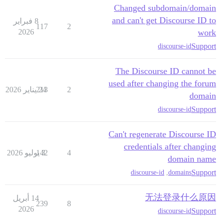
Changed subdomain/domain
and can't get Discourse ID to
8 فبراير
117
2
2026
work
Support
discourse-id
The Discourse ID cannot be
used after changing the forum
2
24 يناير 2026
213
domain
Support
discourse-id
Can't regenerate Discourse ID
credentials after changing
4
3 يوليو 2026
142
domain name
Support
discourse-id
,
domains
无法登录什么原因
14 أبريل
239
8
2026
Support
discourse-id