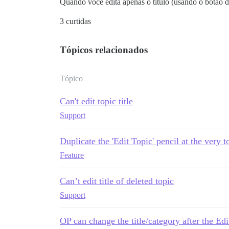
Quando você edita apenas o título (usando o botão de
3 curtidas
Tópicos relacionados
Tópico
Can't edit topic title
Support
Duplicate the 'Edit Topic' pencil at the very t
Feature
Can’t edit title of deleted topic
Support
OP can change the title/category after the E