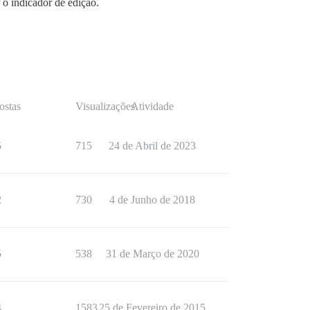
 o indicador de edição.
ostas
Visualizações
Atividade
5
715
24 de Abril de 2023
2
730
4 de Junho de 2018
5
538
31 de Março de 2020
4
1583
25 de Fevereiro de 2015