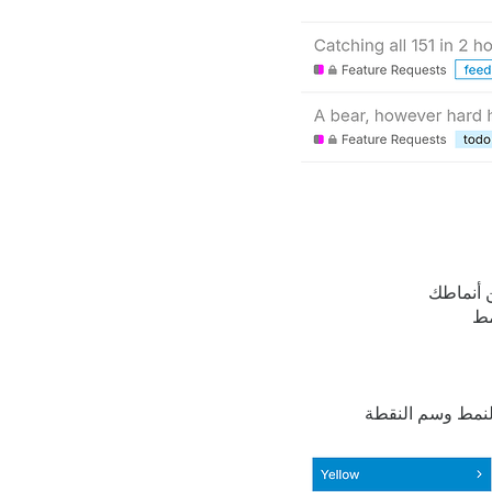
 أنماطك
مط
لنمط وسم النقطة