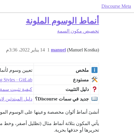
Discourse Meta
أنماط الوسوم الملونة
تخصيص
مكون السمة
(Manuel Kostka)
manuel
1
14 يناير 2022، 3:36م
ملخص
تعيين وسوم لأنم
مستودع
g Styles · GitLab
دليل التثبيت
كيفية تثبيت سمة
جديد في سمات Discourse؟
دليل المبتدئين لاستخد
أنشئ أنماط ألوان مخصصة وعينها على الوسوم الموج
يأتي المكون بثلاثة أنماط مثال (تظليل أصفر، وخط م
تحريرها أو حذفها بحرية.