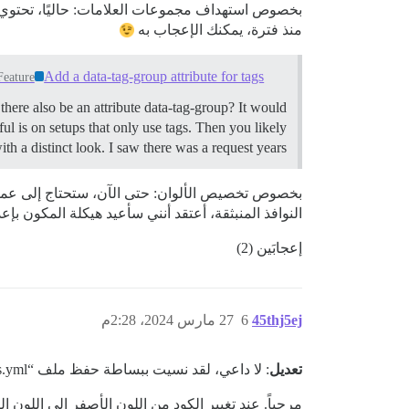
بخصوص استهداف مجموعات العلامات: حاليًا، تحتوي
منذ فترة، يمكنك الإعجاب به
Add a data-tag-group attribute for tags
Feature
here also be an attribute data-tag-group? It would
ful is on setups that only use tags. Then you likely
h a distinct look. I saw there was a request years…
بخصوص تخصيص الألوان: حتى الآن، ستحتاج إلى عمل 
النوافذ المنبثقة، أعتقد أنني سأعيد هيكلة المكون بإ
إعجابَين (2)
45thj5ej
6
27 مارس 2024، 2:28م
تعديل
: لا داعي، لقد نسيت ببساطة حفظ ملف “settings.yml” الآخر، هههه. عقلي متعب.