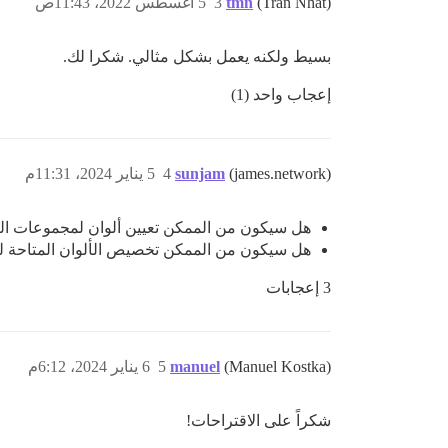
(Tran Nhat)
tmn
3
5 أغسطس 2022، 11:43ص
بسيط ولكنه يعمل بشكل مثالي. شكرا لك.
إعجاب واحد (1)
(james.network)
sunjam
4
5 يناير 2024، 11:31م
هل سيكون من الممكن تعيين ألوان لمجموعات العلا
هل سيكون من الممكن تخصيص الألوان المتاحة ل
3 إعجابات
(Manuel Kostka)
manuel
5
6 يناير 2024، 6:12م
شكراً على الاقتراحات!