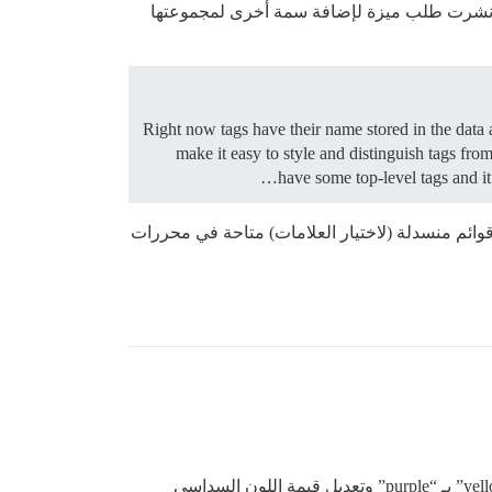
قد نشرت طلب ميزة لإضافة سمة أخرى لمجموعتها
Right now tags have their name stored in the data 
make it easy to style and distinguish tags from
have some top-level tags and it
ئم منسدلة (لاختيار العلامات) متاحة في محررات
مرحباً. عند تغيير الكود من اللون الأصفر إلى اللون الأرجواني، أحصل على هذا الخطأ. كل ما فعلته هو استبدال أي ذكر لـ “yellow” بـ “purple” وتعديل قيمة اللون السداسي