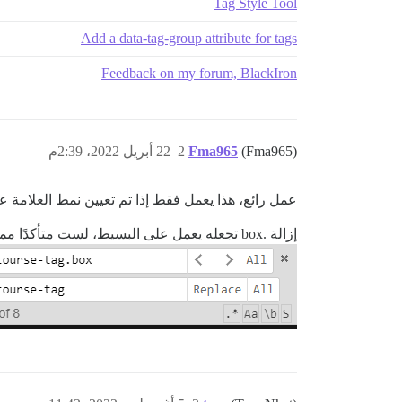
Tag Style Tool
Add a data-tag-group attribute for tags
Feedback on my forum, BlackIron
(Fma965)
Fma965
2
22 أبريل 2022، 2:39م
عمل رائع، هذا يعمل فقط إذا تم تعيين نمط العلامة على BOX مع
إزالة .box تجعله يعمل على البسيط، لست متأكدًا مما إذا كان يكسر box أم لا مع ذلك