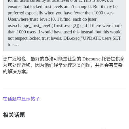
for all users currently at trust level 0 or 1: This is slow, but
ensures that locked trust levels aren’t changed. But it may be
preferred especially when you have fewer than 1000 users
User.where(trust_level: [0, 1]).find_each do |user|
user.change_trust_level!(TrustLevel[2]) end If there were more
than 1000 users, I would have used this instead, but this would
not respect locked trust levels. DB.exec("UPDATE users SET
trus…
更广泛地说，最好的办法可能是让您的 Discourse 托管提供商
为您处理迁移，因为他们经常处理这类问题，并且会有复杂
的解决方案。
在话题中显示帖子
相关话题