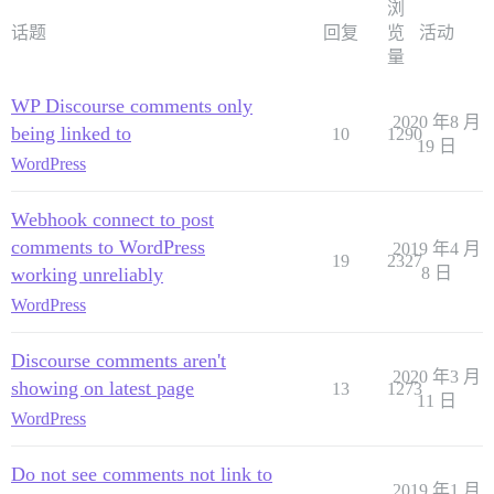
浏
话题
回复
览
活动
量
WP Discourse comments only
2020 年8 月
being linked to
10
1290
19 日
WordPress
Webhook connect to post
comments to WordPress
2019 年4 月
19
2327
working unreliably
8 日
WordPress
Discourse comments aren't
2020 年3 月
showing on latest page
13
1273
11 日
WordPress
Do not see comments not link to
2019 年1 月