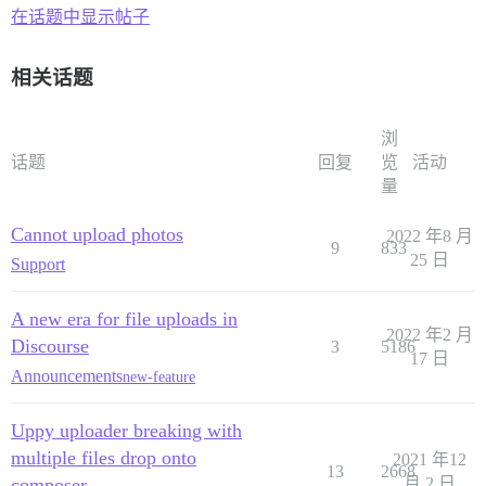
在话题中显示帖子
相关话题
浏
话题
回复
览
活动
量
Cannot upload photos
2022 年8 月
9
833
25 日
Support
A new era for file uploads in
2022 年2 月
Discourse
3
5186
17 日
Announcements
new-feature
Uppy uploader breaking with
multiple files drop onto
2021 年12
13
2668
composer
月 2 日