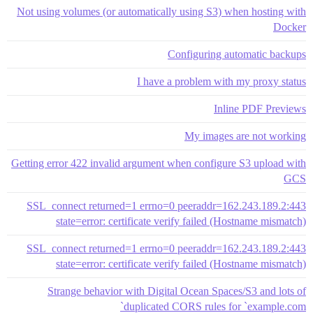
Not using volumes (or automatically using S3) when hosting with
Docker
Configuring automatic backups
I have a problem with my proxy status
Inline PDF Previews
My images are not working
Getting error 422 invalid argument when configure S3 upload with
GCS
SSL_connect returned=1 errno=0 peeraddr=162.243.189.2:443
state=error: certificate verify failed (Hostname mismatch)
SSL_connect returned=1 errno=0 peeraddr=162.243.189.2:443
state=error: certificate verify failed (Hostname mismatch)
Strange behavior with Digital Ocean Spaces/S3 and lots of
duplicated CORS rules for `example.com`