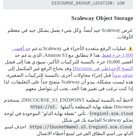
  #DISCOURSE_BACKUP_LOCATION: s3

Scaleway Object Storage
عرض Scaleway جيد أيضاً، وكل شيء يعمل بشكل جيد في معظم
الأوقات.
عمليات الرفع متعددة الأجزاء في Scaleway تدعم
حد أقصى
1,000 جزء فقط
. هذا لا يتطابق مع Amazon S3، الذي يدعم حد
أقصى 10,000 جزء. بالنسبة للتركيبات الأكبر، سيؤدي هذا إلى فشل
النسخ الاحتياطي في Discourse
وقد يحتاج الرفع غير المكتمل إلى
حذفه يدوياً
قبل إجراء محاولات أخرى. بالنسبة للتركيبات الصغيرة،
هذه ليست مشكلة. يبدو أن Scaleway منفتح جداً على التعليقات، لذا
إذا كنت ترغب في تغيير هذا الحد، يجب أن تتواصل معهم.
لاحظ أنه بالنسبة لمعلمة DISCOURSE_S3_ENDPOINT، يستخدم
Discourse نقطة نهاية المنطقة بأكملها:
https://s3.
{region}.scw.cloud
. تأتي “نقطة نهاية الدلو” الموجودة في لوحة
تحكم Scaleway الخاصة بك في شكل
https://{bucketName}.s3.{region}.scw.cloud
. احذف اسم
الدلو من اسم النطاق الفرعي لمنع أخطاء الاتصال.