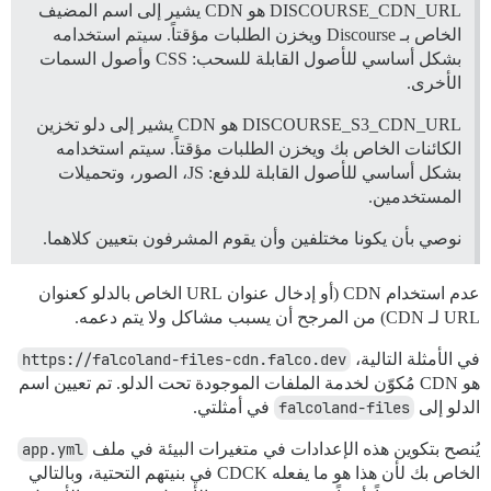
DISCOURSE_CDN_URL هو CDN يشير إلى اسم المضيف
الخاص بـ Discourse ويخزن الطلبات مؤقتاً. سيتم استخدامه
بشكل أساسي للأصول القابلة للسحب: CSS وأصول السمات
الأخرى.
DISCOURSE_S3_CDN_URL هو CDN يشير إلى دلو تخزين
الكائنات الخاص بك ويخزن الطلبات مؤقتاً. سيتم استخدامه
بشكل أساسي للأصول القابلة للدفع: JS، الصور، وتحميلات
المستخدمين.
نوصي بأن يكونا مختلفين وأن يقوم المشرفون بتعيين كلاهما.
عدم استخدام CDN (أو إدخال عنوان URL الخاص بالدلو كعنوان
URL لـ CDN) من المرجح أن يسبب مشاكل ولا يتم دعمه.
في الأمثلة التالية،
https://falcoland-files-cdn.falco.dev
هو CDN مُكوّن لخدمة الملفات الموجودة تحت الدلو. تم تعيين اسم
الدلو إلى
falcoland-files
في أمثلتي.
يُنصح بتكوين هذه الإعدادات في متغيرات البيئة في ملف
app.yml
الخاص بك لأن هذا هو ما يفعله CDCK في بنيتهم التحتية، وبالتالي