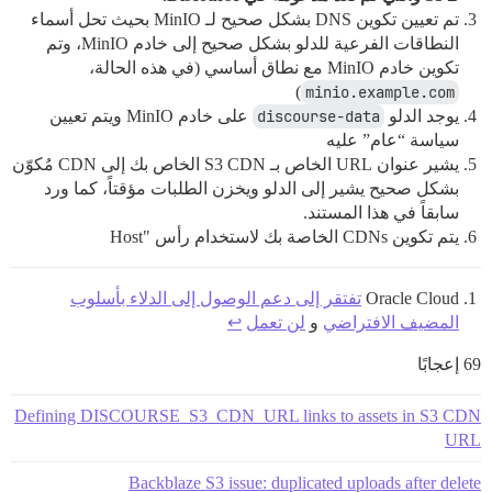
تم تعيين تكوين DNS بشكل صحيح لـ MinIO بحيث تحل أسماء
النطاقات الفرعية للدلو بشكل صحيح إلى خادم MinIO، وتم
تكوين خادم MinIO مع نطاق أساسي (في هذه الحالة،
)
minio.example.com
يوجد الدلو
discourse-data
على خادم MinIO ويتم تعيين
سياسة “عام” عليه
يشير عنوان URL الخاص بـ S3 CDN الخاص بك إلى CDN مُكوّن
بشكل صحيح يشير إلى الدلو ويخزن الطلبات مؤقتاً، كما ورد
سابقاً في هذا المستند.
يتم تكوين CDNs الخاصة بك لاستخدام رأس "Host
Oracle Cloud
تفتقر إلى دعم الوصول إلى الدلاء بأسلوب
المضيف الافتراضي
و
لن تعمل
↩︎
69 إعجابًا
Defining DISCOURSE_S3_CDN_URL links to assets in S3 CDN
URL
Backblaze S3 issue: duplicated uploads after delete