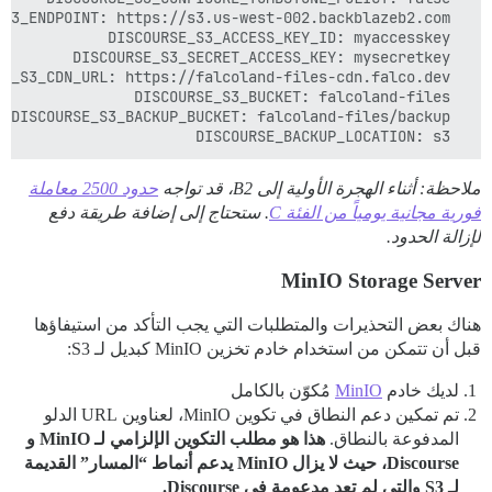
  DISCOURSE_BACKUP_LOCATION: s3

ملاحظة: أثناء الهجرة الأولية إلى B2، قد تواجه
حدود 2500 معاملة
فورية مجانية يومياً من الفئة C
. ستحتاج إلى إضافة طريقة دفع
لإزالة الحدود.
MinIO Storage Server
هناك بعض التحذيرات والمتطلبات التي يجب التأكد من استيفاؤها
قبل أن تتمكن من استخدام خادم تخزين MinIO كبديل لـ S3:
لديك خادم
MinIO
مُكوّن بالكامل
تم تمكين دعم النطاق في تكوين MinIO، لعناوين URL الدلو
المدفوعة بالنطاق.
هذا هو مطلب التكوين الإلزامي لـ MinIO و
Discourse، حيث لا يزال MinIO يدعم أنماط “المسار” القديمة
لـ S3 والتي لم تعد مدعومة في Discourse.