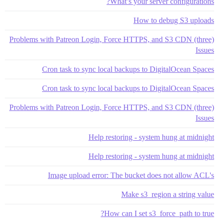
What’s your server configurations?
How to debug S3 uploads
Problems with Patreon Login, Force HTTPS, and S3 CDN (three)
Issues
Cron task to sync local backups to DigitalOcean Spaces
Cron task to sync local backups to DigitalOcean Spaces
Problems with Patreon Login, Force HTTPS, and S3 CDN (three)
Issues
Help restoring - system hung at midnight
Help restoring - system hung at midnight
Image upload error: The bucket does not allow ACL's
Make s3_region a string value
How can I set s3_force_path to true?