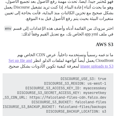
فهو مُختبر جيداً. أيضاً، تحدث مهمة رفع الأصول بعد تجميع الأصول،
وهو ما يحدث أثناء إعادة البناء. إذا كنت تريد تشغيل Discourse يعمل
بشكل صحيح مع تخزين الكائنات منذ البداية، فأنت بحاجة إلى تعيين
متغيرات البيئة بحيث يتم رفع الأصول قبل بدء الموقع.
اختر مزودك من القائمة أدناه وأضف هذه الإعدادات إلى قسم
env
في ملف app.yml الخاص بك، مع تعديل القيم وفقاً لذلك:
AWS S3
ما ندعمه رسمياً ونستخدمه داخلياً. عرض CDN الخاص بهم
Cloudfront يعمل أيضاً كواجهة لملفات الدلو. انظر
Set up file and
image uploads to S3
لمعرفة كيفية تكوين الأذونات بشكل صحيح.
  DISCOURSE_BACKUP_LOCATION: s3
