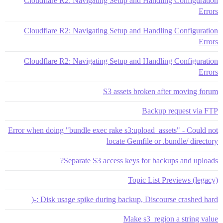
Cloudflare R2: Navigating Setup and Handling Configuration
Errors
Cloudflare R2: Navigating Setup and Handling Configuration
Errors
Cloudflare R2: Navigating Setup and Handling Configuration
Errors
S3 assets broken after moving forum
Backup request via FTP
Error when doing "bundle exec rake s3:upload_assets" - Could not
locate Gemfile or .bundle/ directory
Separate S3 access keys for backups and uploads?
Topic List Previews (legacy)
Disk usage spike during backup, Discourse crashed hard :-(
Make s3_region a string value