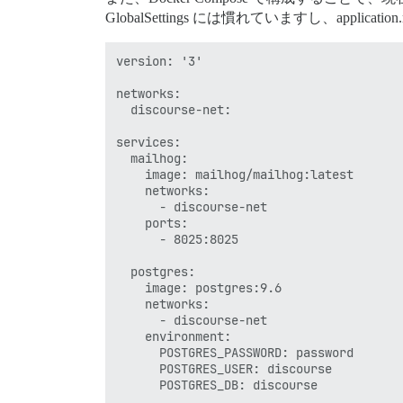
GlobalSettings には慣れていますし、appl
version: '3'

networks:

  discourse-net:

services:

  mailhog:

    image: mailhog/mailhog:latest

    networks:

      - discourse-net

    ports:

      - 8025:8025

  postgres:

    image: postgres:9.6

    networks:

      - discourse-net

    environment:

      POSTGRES_PASSWORD: password

      POSTGRES_USER: discourse

      POSTGRES_DB: discourse
