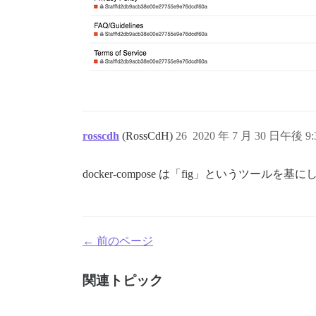
      #DISCOURSE_SMTP_PORT: 587

      DISCOURSE_SMTP_USER_NAME: mailhog

      DISCOURSE_SMTP_PASSWORD: password

      #DISCOURSE_SMTP_ENABLE_START_TLS: 
      ## If you added the Lets Encrypt t
      #LETSENCRYPT_ACCOUNT_EMAIL: me@exa
      ## TODO: configure connectivity to
      # DISCOURSE_DB_SOCKET: ''

      DISCOURSE_DB_HOST: postgres

rosscdh
(RossCdH)
26
2020 年 7 月 30 日午後 9:
      DISCOURSE_DB_USERNAME: discourse

      DISCOURSE_DB_PASSWORD: password

      DISCOURSE_REDIS_HOST: redis

docker-compose は「fig」というツール
      ## The http or https CDN address f
      ## see https://meta.discourse.org/
      DISCOURSE_CDN_URL: http://discuss.
      DISCOURSE_SERVE_STATIC_ASSETS: "tr
← 前のページ
      SKIP_ENFORCE_HOSTNAME: '0'

      ENABLE_ASSETS_PIPELINE: '0'

関連トピック
      ENABLE_DB_MIGRATE: '0'

      DISCOURSE_ENABLE_CORS: 'false'
