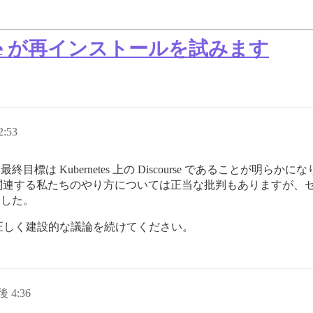
urse が再インストールを試みます
:53
標は Kubernetes 上の Discourse であることが明
netes に関連する私たちのやり方については正当な批判もありま
ました。
正しく建設的な議論を続けてください。
後 4:36