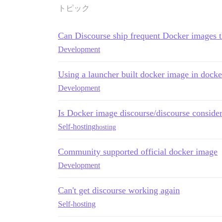
      DISCOURSE_CORS_ORIGIN: '*'

トピック
      #SKIP_DB_AND_REDIS: '1'

  nginx:

Can Discourse ship frequent Docker images t
    image: fholzer/nginx-brotli

    # command: /bin/sh -c "envsubst < /e
Development
    ports:

      - 3001:80

    depends_on:

Using a launcher built docker image in dock
      - discourse

Development
    networks:

      - discourse-net

    volumes:

Is Docker image discourse/discourse conside
      - ./config/nginx.application.conf:
Self-hosting
      - ./generated/public:/var/www/disc
hosting
Community supported official docker image
Development
Can't get discourse working again
Self-hosting