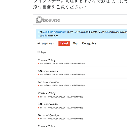
フィクスチャに関連する小さな奇妙な点（おそらく
    environment:

添付画像をご覧ください：
      LANG: en_US.UTF-8

      DISCOURSE_DEFAULT_LOCALE: en

      RAILS_ENV: production

      ## How many concurrent web request
      ## will be set automatically by bo
      UNICORN_WORKERS: 3

      ## TODO: The domain name this Disc
      DISCOURSE_HOSTNAME: discuss.monkey
      DOCKER_USE_HOSTNAME: "true"

      ## Uncomment if you want the conta
      ## hostname (-h option) as specifi
      #DOCKER_USE_HOSTNAME: true

      ## TODO: List of comma delimited e
      ## on initial signup example 'user
      DISCOURSE_DEVELOPER_EMAILS: 'me@ex
      ## TODO: The SMTP mail server used
      # SMTP ADDRESS, username, and pass
      # WARNING the char '#' in SMTP pas
      DISCOURSE_SMTP_ADDRESS: mailhog
