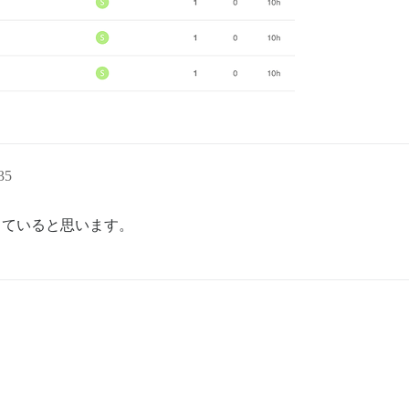
true           # (optional, default true)

emplate, uncomment below to get a free SSL certificate

mple.com

 the databases

35
を基にしていると思います。
or this Discourse instance (configured to pull)

t/14857 for details

monkey.tech:3001

ue"
