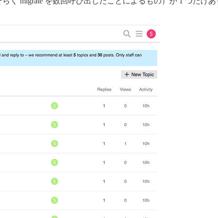
 migrate を数回呼び出したことによるもの）が 1 つだけ
s are supported? Depends on memory and CPU cores.

otstrap based on detected CPUs, or you can override

ourse instance will respond to

.tech:3001

iner to be started with the same

ed above (default "$hostname-$config")

mails that will be made admin and developer

1@example.com,user2@example.com'

ample.com,you@example.com'

 to validate new accounts and send notifications

word are required

sword can cause problems!
