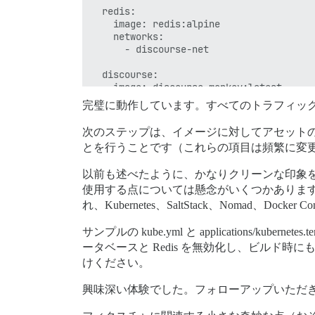
  redis:

    image: redis:alpine

    networks:

      - discourse-net

  discourse:

    image: discourse-monkey:latest

    working_dir: /var/www/discourse

完璧に動作しています。すべてのトラフィックは ngin
    command: bash /var/www/discourse/ent
    # ports:

次のステップは、イメージに対してアセットのコン
    #   - 3000:3000 # use the nginx entr
とを行うことです（これらの項目は頻繁に変更
    networks:

      - discourse-net

以前も述べたように、かなりクリーンな印象を受
    volumes:

      - ./entrypoint.sh:/var/www/discour
使用する点については懸念がいくつかありま
      - ./config/unicorn.rb:/var/www/dis
れ、Kubernetes、SaltStack、Nomad、Do
      - ./config/application.rb:/var/www
      - ./envs/production.rb:/var/www/di
サンプルの kube.yml と applications/
      - ./overrides/routes.rb:/var/www/d
ータベースと Redis を無効化し、ビルド時にも
      - ./generated/public/assets:/var/w
けください。
      - ./generated/public/images:/var/w
      - ./generated/public/uploads:/var/
興味深い体験でした。フォローアップいただ
      - ./generated/public/javascripts:/
      - ./generated/public/svg-sprite:/v