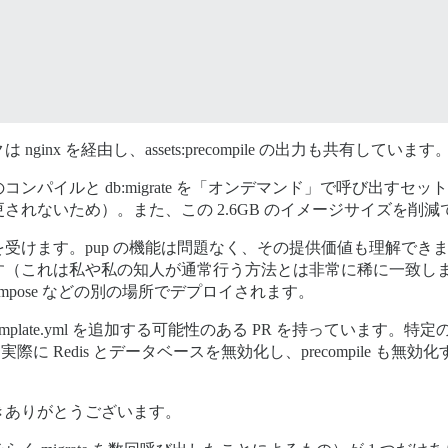
x を経由し、assets:precompile の出力も共有しています
rypoint.sh

パイルと db:migrate を「オンデマンド」で呼び出すセット
ypoint

されないため）。また、この 2.6GB のイメージサイズを削
けます。pup の機能は問題なく、その提供価値も理解できます
se/entrypoint.sh

す（これは私や私の知人が通常行う方法とは非常に稀に一致し
course/config/unicorn.rb

cker Compose などの別の場所でデプロイされます。
/discourse/config/application.rb

scourse/config/environments/production.rb

kubernetes.template.yml を追加する可能性のある PR を
iscourse/config/routes.rb

実際に Redis とデータベースを無効化し、precompile 
ww/discourse/public/assets

ww/discourse/public/images

www/discourse/public/uploads

きありがとうございます。
var/www/discourse/public/javascripts

ar/www/discourse/public/svg-sprite
