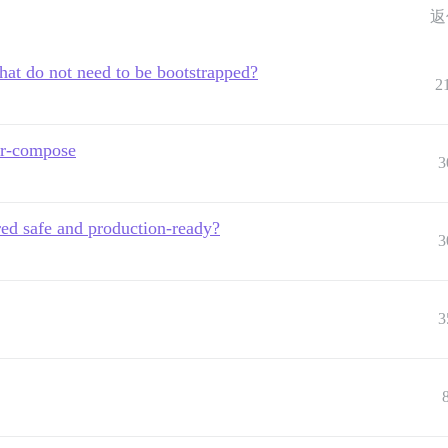
返
hat do not need to be bootstrapped?
2
tc/nginx/conf.d/discourse.template.conf > /etc/nginx/con
er-compose
3
red safe and production-ready?
/etc/nginx/conf.d/default.conf

3
ourse/public

3