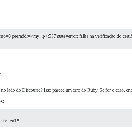
o=0 peeraddr=<my_ip>:587 state=error: falha na verificação do certifi
m
 no lado do Discourse? Isso parece um erro do Ruby. Se for o caso, ent
ez: