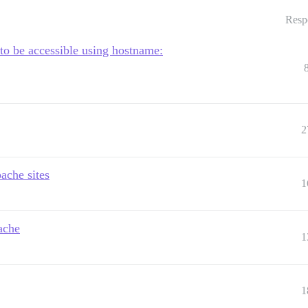
Resp
to be accessible using hostname:
2
ache sites
1
pache
1
1