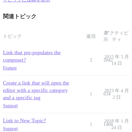
関連トピック
表
アクティビ
トピック
返信
示
ティ
Link that pre-populates the
2015 年 5 月
composer?
2
2042
14 日
Feature
Create a link that will open the
editor with a specific category
2023 年 4 月
1
634
and a specific tag
2 日
Support
Link to New Topic?
2018 年 1 月
1
1466
24 日
Support