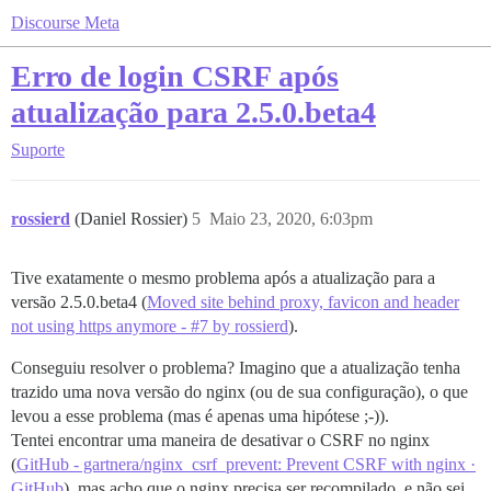
Discourse Meta
Erro de login CSRF após
atualização para 2.5.0.beta4
Suporte
rossierd
(Daniel Rossier)
5
Maio 23, 2020, 6:03pm
Tive exatamente o mesmo problema após a atualização para a
versão 2.5.0.beta4 (
Moved site behind proxy, favicon and header
not using https anymore - #7 by rossierd
).
Conseguiu resolver o problema? Imagino que a atualização tenha
trazido uma nova versão do nginx (ou de sua configuração), o que
levou a esse problema (mas é apenas uma hipótese ;-)).
Tentei encontrar uma maneira de desativar o CSRF no nginx
(
GitHub - gartnera/nginx_csrf_prevent: Prevent CSRF with nginx ·
GitHub
), mas acho que o nginx precisa ser recompilado, e não sei