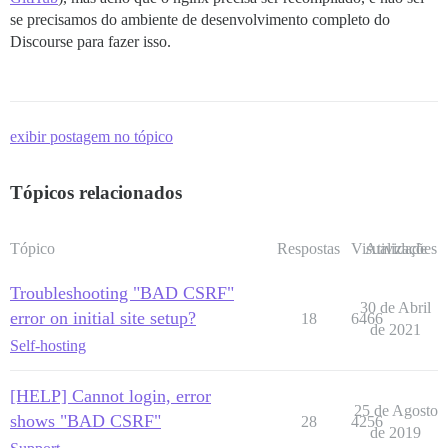
se precisamos do ambiente de desenvolvimento completo do
Discourse para fazer isso.
exibir postagem no tópico
Tópicos relacionados
Tópico
Respostas
Visualizações
Atividade
Troubleshooting "BAD CSRF"
30 de Abril
error on initial site setup?
18
6466
de 2021
Self-hosting
[HELP] Cannot login, error
25 de Agosto
shows "BAD CSRF"
28
4256
de 2019