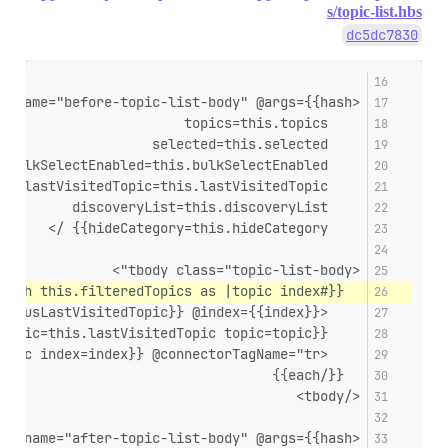
s/topic-list.hbs
dc5dc7830
<PluginOutlet @name="before-topic-list-body" @args={{hash
    topics=this.topics
    selected=this.selected
    bulkSelectEnabled=this.bulkSelectEnabled
    lastVisitedTopic=this.lastVisitedTopic
    discoveryList=this.discoveryList
    hideCategory=this.hideCategory}} />
<tbody class="topic-list-body">
  {{#each this.filteredTopics as |topic index|}}
    <TopicListItem @topic={{topic}} @bulkSelectEnabled={{this.bulkSelectEnabled}} @showTopicPostBadges={{this.showTopicPostBadges}} @hideCategory={{this.hideCategory}} @showPosters={{this.showPosters}} @showLikes={{this.showLikes}} @showOpLikes={{this.showOpLikes}} @expandGloballyPinned={{this.expandGloballyPinned}} @expandAllPinned={{this.expandAllPinned}} @lastVisitedTopic={{this.lastVisitedTopic}} @selected={{this.selected}} @lastChecked={{this.lastChecked}} @tagsForUser={{this.tagsForUser}} @focusLastVisitedTopic={{this.focusLastVisitedTopic}} @index={{index}} />
    {{raw "list/visited-line" lastVisitedTopic=this.lastVisitedTopic topic=topic}}
    <PluginOutlet @name="after-topic-list-item" @args={{hash topic=topic index=index}} @connectorTagName="tr" />
  {{/each}}
</tbody>
<PluginOutlet @name="after-topic-list-body" @args={{hash