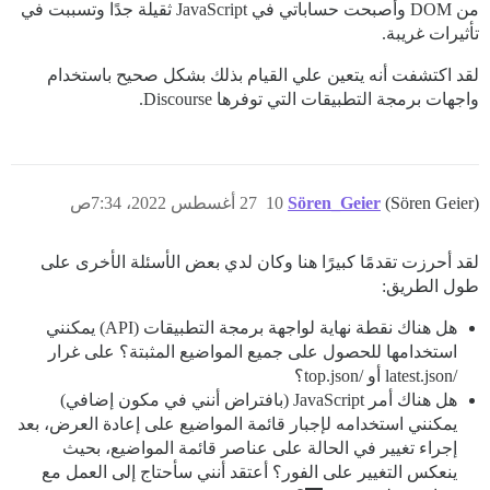
من DOM وأصبحت حساباتي في JavaScript ثقيلة جدًا وتسببت في
تأثيرات غريبة.
لقد اكتشفت أنه يتعين علي القيام بذلك بشكل صحيح باستخدام
واجهات برمجة التطبيقات التي توفرها Discourse.
(Sören Geier)
Sören_Geier
10
27 أغسطس 2022، 7:34ص
لقد أحرزت تقدمًا كبيرًا هنا وكان لدي بعض الأسئلة الأخرى على
طول الطريق:
هل هناك نقطة نهاية لواجهة برمجة التطبيقات (API) يمكنني
استخدامها للحصول على جميع المواضيع المثبتة؟ على غرار
/latest.json أو /top.json؟
هل هناك أمر JavaScript (بافتراض أنني في مكون إضافي)
يمكنني استخدامه لإجبار قائمة المواضيع على إعادة العرض، بعد
إجراء تغيير في الحالة على عناصر قائمة المواضيع، بحيث
ينعكس التغيير على الفور؟ أعتقد أنني سأحتاج إلى العمل مع