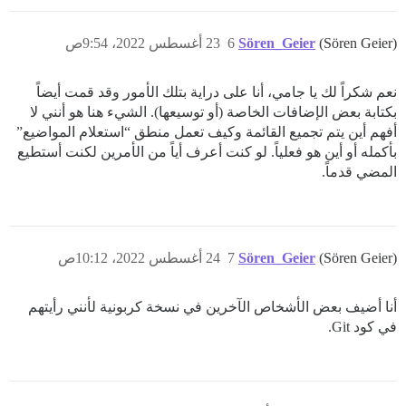
(Sören Geier)
Sören_Geier
6
23 أغسطس 2022، 9:54ص
نعم شكراً لك يا جامي، أنا على دراية بتلك الأمور وقد قمت أيضاً
بكتابة بعض الإضافات الخاصة (أو توسيعها). الشيء هنا هو أنني لا
أفهم أين يتم تجميع القائمة وكيف تعمل منطق “استعلام المواضيع”
بأكمله أو أين هو فعلياً. لو كنت أعرف أياً من الأمرين لكنت أستطيع
المضي قدماً.
(Sören Geier)
Sören_Geier
7
24 أغسطس 2022، 10:12ص
أنا أضيف بعض الأشخاص الآخرين في نسخة كربونية لأنني رأيتهم
في كود Git.