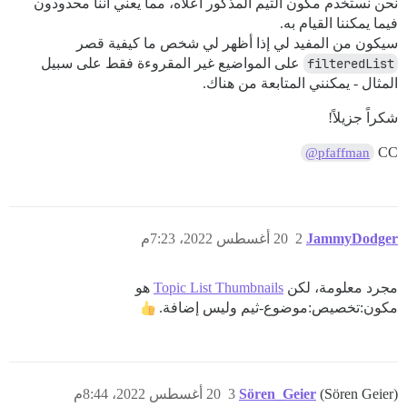
نحن نستخدم مكون الثيم المذكور أعلاه، مما يعني أننا محدودون
فيما يمكننا القيام به.
سيكون من المفيد لي إذا أظهر لي شخص ما كيفية قصر
filteredList
على المواضيع غير المقروءة فقط على سبيل
المثال - يمكنني المتابعة من هناك.
شكراً جزيلاً!
CC
@pfaffman
JammyDodger
2
20 أغسطس 2022، 7:23م
مجرد معلومة، لكن
Topic List Thumbnails
هو
مكون:تخصيص:موضوع-ثيم وليس إضافة.
(Sören Geier)
Sören_Geier
3
20 أغسطس 2022، 8:44م