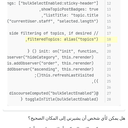
  classNameBindings: ["bulkSelectEnabled:sticky-header"],
  showTopicPostBadges: true,
  listTitle: "topic.title",
  canDoBulkActions: and("currentUser.staff", "selected.length"),
  // Overwrite this to perform client side filtering of topics, if desired
  filteredTopics: alias("topics"),
  _init: on("init", function () {
    this.addObserver("hideCategory", this.rerender);
    this.addObserver("order", this.rerender);
    this.addObserver("ascending", this.rerender);
    this.refreshLastVisited();
  }),
  @discourseComputed("bulkSelectEnabled")
  toggleInTitle(bulkSelectEnabled) {
هل يمكن لأي شخص أن يشيرني إلى المكان الصحيح؟