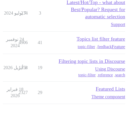
Latest/Hot/Top - what about
Best/Popular? Request for
3
7 يوليو 2024
234
automatic selection
Support
Topics list filter feature
24 نوفمبر
4906
41
2024
Feature
topic-filter
,
feedback
Filtering topic lists in Discourse
19
3 أبريل 2026
1358
Using Discourse
topic-filter
,
reference
,
search
Featured Lists
18 فبراير
2327
29
2026
Theme component