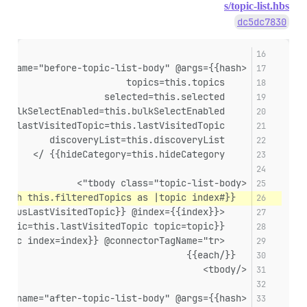
s/topic-list.hbs
dc5dc7830
<PluginOutlet @name="before-topic-list-body" @args={{hash
    topics=this.topics
    selected=this.selected
    bulkSelectEnabled=this.bulkSelectEnabled
    lastVisitedTopic=this.lastVisitedTopic
    discoveryList=this.discoveryList
    hideCategory=this.hideCategory}} />
<tbody class="topic-list-body">
  {{#each this.filteredTopics as |topic index|}}
    <TopicListItem @topic={{topic}} @bulkSelectEnabled={{this.bulkSelectEnabled}} @showTopicPostBadges={{this.showTopicPostBadges}} @hideCategory={{this.hideCategory}} @showPosters={{this.showPosters}} @showLikes={{this.showLikes}} @showOpLikes={{this.showOpLikes}} @expandGloballyPinned={{this.expandGloballyPinned}} @expandAllPinned={{this.expandAllPinned}} @lastVisitedTopic={{this.lastVisitedTopic}} @selected={{this.selected}} @lastChecked={{this.lastChecked}} @tagsForUser={{this.tagsForUser}} @focusLastVisitedTopic={{this.focusLastVisitedTopic}} @index={{index}} />
    {{raw "list/visited-line" lastVisitedTopic=this.lastVisitedTopic topic=topic}}
    <PluginOutlet @name="after-topic-list-item" @args={{hash topic=topic index=index}} @connectorTagName="tr" />
  {{/each}}
</tbody>
<PluginOutlet @name="after-topic-list-body" @args={{hash