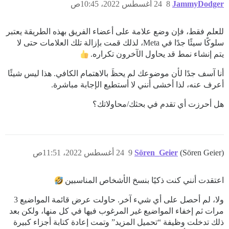
JammyDodger
8
24 أغسطس 2022، 10:45ص
للعلم فقط، فإن وضع علامة على أعضاء الفريق بهذه الطريقة يعتبر
سلوكًا سيئًا جدًا في Meta، لذلك قمت بإزالة تلك العلامات حتى لا
يتم إنشاء نمط قد يحاول الآخرون تكراره.
أنا آسف جدًا لأن موضوعك لم يحظَ بالاهتمام الكافي. هذا ليس شيئًا
أعرف عنه، لذا أخشى أنني لا أستطيع الإجابة مباشرة.
هل أحرزت أي تقدم في بحثك/محاولاتك؟
(Sören Geier)
Sören_Geier
9
24 أغسطس 2022، 11:51ص
اعتقدت أنني كنت ذكيًا بنسخ الأشخاص المناسبين
ولا، لم أحصل على أي شيء آخر. حاولت عرض قائمة المواضيع 3
مرات ثم إخفاء المواضيع غير المرغوب فيها في كل منها، ولكن بعد
ذلك تدخلت وظيفة “تحميل المزيد” وتمت إعادة كتابة أجزاء كبيرة