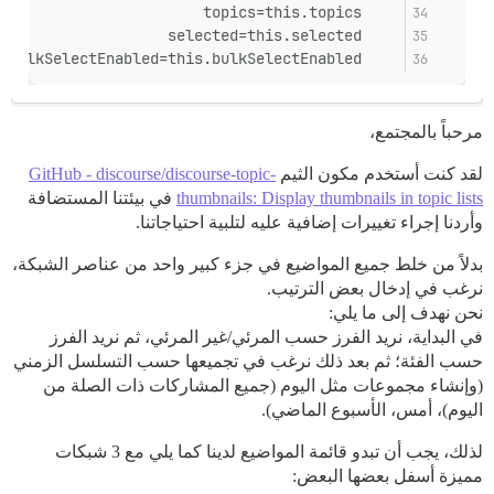
    topics=this.topics
    selected=this.selected
    bulkSelectEnabled=this.bulkSelectEnabled
مرحباً بالمجتمع،
لقد كنت أستخدم مكون الثيم
GitHub - discourse/discourse-topic-
thumbnails: Display thumbnails in topic lists
في بيئتنا المستضافة
وأردنا إجراء تغييرات إضافية عليه لتلبية احتياجاتنا.
بدلاً من خلط جميع المواضيع في جزء كبير واحد من عناصر الشبكة،
نرغب في إدخال بعض الترتيب.
نحن نهدف إلى ما يلي:
في البداية، نريد الفرز حسب المرئي/غير المرئي، ثم نريد الفرز
حسب الفئة؛ ثم بعد ذلك نرغب في تجميعها حسب التسلسل الزمني
(وإنشاء مجموعات مثل اليوم (جميع المشاركات ذات الصلة من
اليوم)، أمس، الأسبوع الماضي).
لذلك، يجب أن تبدو قائمة المواضيع لدينا كما يلي مع 3 شبكات
مميزة أسفل بعضها البعض: