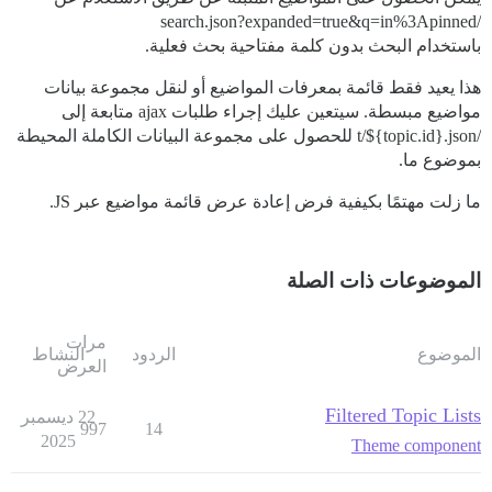
/search.json?expanded=true&q=in%3Apinned
باستخدام البحث بدون كلمة مفتاحية بحث فعلية.
هذا يعيد فقط قائمة بمعرفات المواضيع أو لنقل مجموعة بيانات
مواضيع مبسطة. سيتعين عليك إجراء طلبات ajax متابعة إلى
/t/${topic.id}.json للحصول على مجموعة البيانات الكاملة المحيطة
بموضوع ما.
ما زلت مهتمًا بكيفية فرض إعادة عرض قائمة مواضيع عبر JS.
الموضوعات ذات الصلة
مرات
الموضوع
الردود
النشاط
العرض
Filtered Topic Lists
22 ديسمبر
997
14
2025
Theme component