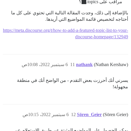
مراقب على topics.
؟
بالإضافة إلى ذلك، وجدت المقالة التالية التي تحتوي على كل ما
أحتاجه لتخصيص قائمة المواضيع التي أريدها.
https://meta.discourse.org/t/how-to-add-a-featured-topic-list-to-your-
discourse-homepage/132949
(Nathan Kershaw)
nathank
11
6 سبتمبر 2022، 10:08ص
يسرني أنك أحرزت بعض التقدم - من الواضح أنك في منطقة
مجهولة!
(Sören Geier)
Sören_Geier
12
6 سبتمبر 2022، 10:15ص
يمكن الحصول على المواضيع المثبتة عن طريق الاستعلام عن