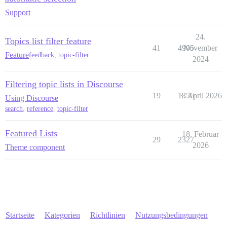
Support
24.
Topics list filter feature
41
4905
November
Feature
feedback
,
topic-filter
2024
Filtering topic lists in Discourse
19
1356
3. April 2026
Using Discourse
search
,
reference
,
topic-filter
Featured Lists
18. Februar
29
2327
2026
Theme component
Startseite
Kategorien
Richtlinien
Nutzungsbedingungen