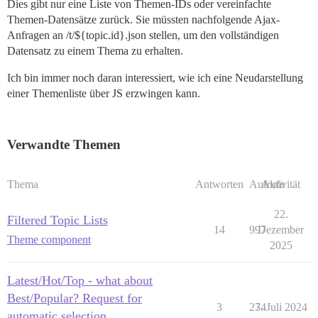
Dies gibt nur eine Liste von Themen-IDs oder vereinfachte
Themen-Datensätze zurück. Sie müssten nachfolgende Ajax-
Anfragen an /t/${topic.id}.json stellen, um den vollständigen
Datensatz zu einem Thema zu erhalten.
Ich bin immer noch daran interessiert, wie ich eine Neudarstellung
einer Themenliste über JS erzwingen kann.
Verwandte Themen
Thema
Antworten
Aufrufe
Aktivität
22.
Filtered Topic Lists
14
997
Dezember
Theme component
2025
Latest/Hot/Top - what about
Best/Popular? Request for
3
234
7. Juli 2024
automatic selection