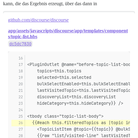
kann, die das Ergebnis erzeugt, über das dann in
github.com/discourse/discourse
app/assets/javascripts/discourse/app/templates/component
s/topic-list.hbs
dc5dc7830
<PluginOutlet @name="before-topic-list-body" 
    topics=this.topics
    selected=this.selected
    bulkSelectEnabled=this.bulkSelectEnabled
    lastVisitedTopic=this.lastVisitedTopic
    discoveryList=this.discoveryList
    hideCategory=this.hideCategory}} />
<tbody class="topic-list-body">
  {{#each this.filteredTopics as |topic index
    <TopicListItem @topic={{topic}} @bulkSele
    {{raw "list/visited-line" lastVisitedTopi