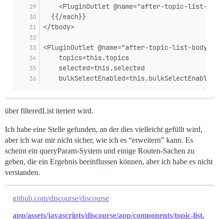
    <PluginOutlet @name="after-topic-list-ite
  {{/each}}
</tbody>
<PluginOutlet @name="after-topic-list-body" @
    topics=this.topics
    selected=this.selected
    bulkSelectEnabled=this.bulkSelectEnabled
über filteredList iteriert wird.
Ich habe eine Stelle gefunden, an der dies vielleicht gefüllt wird,
aber ich war mir nicht sicher, wie ich es “erweitern” kann. Es
scheint ein queryParam-System und einige Routen-Sachen zu
geben, die ein Ergebnis beeinflussen können, aber ich habe es nicht
verstanden.
github.com/discourse/discourse
app/assets/javascripts/discourse/app/components/topic-list.