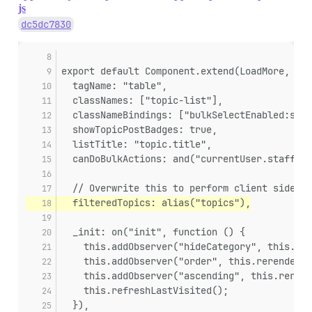
js
dc5dc7830
export default Component.extend(LoadMore, {
  tagName: "table",
  classNames: ["topic-list"],
  classNameBindings: ["bulkSelectEnabled:stic
  showTopicPostBadges: true,
  listTitle: "topic.title",
  canDoBulkActions: and("currentUser.staff", 
  // Overwrite this to perform client side fi
  filteredTopics: alias("topics"),
  _init: on("init", function () {
    this.addObserver("hideCategory", this.rer
    this.addObserver("order", this.rerender);
    this.addObserver("ascending", this.rerend
    this.refreshLastVisited();
  }),