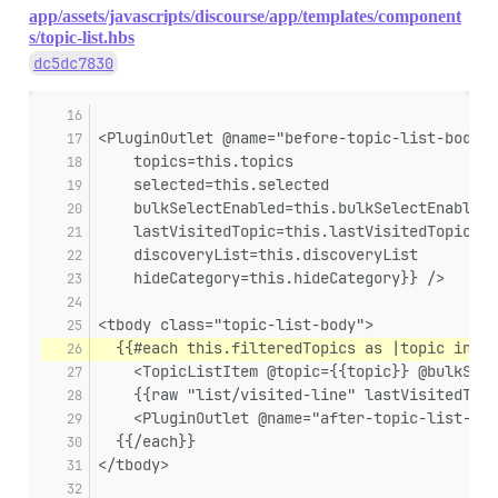
app/assets/javascripts/discourse/app/templates/component
s/topic-list.hbs
dc5dc7830
<PluginOutlet @name="before-topic-list-body" 
    topics=this.topics
    selected=this.selected
    bulkSelectEnabled=this.bulkSelectEnabled
    lastVisitedTopic=this.lastVisitedTopic
    discoveryList=this.discoveryList
    hideCategory=this.hideCategory}} />
<tbody class="topic-list-body">
  {{#each this.filteredTopics as |topic index
    <TopicListItem @topic={{topic}} @bulkSele
    {{raw "list/visited-line" lastVisitedTopi
    <PluginOutlet @name="after-topic-list-ite
  {{/each}}
</tbody>