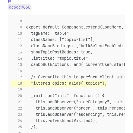
js
dc5dc7830
export default Component.extend(LoadMore, {
  tagName: "table",
  classNames: ["topic-list"],
  classNameBindings: ["bulkSelectEnabled:stic
  showTopicPostBadges: true,
  listTitle: "topic.title",
  canDoBulkActions: and("currentUser.staff", 
  // Overwrite this to perform client side fi
  filteredTopics: alias("topics"),
  _init: on("init", function () {
    this.addObserver("hideCategory", this.rer
    this.addObserver("order", this.rerender);
    this.addObserver("ascending", this.rerend
    this.refreshLastVisited();
  }),