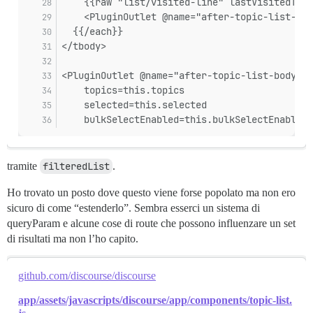
    {{raw "list/visited-line" lastVisitedTopi
    <PluginOutlet @name="after-topic-list-ite
  {{/each}}
</tbody>
<PluginOutlet @name="after-topic-list-body" @
    topics=this.topics
    selected=this.selected
    bulkSelectEnabled=this.bulkSelectEnabled
tramite
filteredList
.
Ho trovato un posto dove questo viene forse popolato ma non ero
sicuro di come “estenderlo”. Sembra esserci un sistema di
queryParam e alcune cose di route che possono influenzare un set
di risultati ma non l’ho capito.
github.com/discourse/discourse
app/assets/javascripts/discourse/app/components/topic-list.