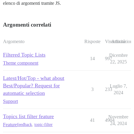
elenco di argomenti tramite JS.
Argomenti correlati
Argomento
Risposte
Visualizzazioni
Attività
Filtered Topic Lists
Dicembre
14
997
22, 2025
Theme component
Latest/Hot/Top - what about
Best/Popular? Request for
Luglio 7,
3
233
automatic selection
2024
Support
Topics list filter feature
Novembre
41
4904
24, 2024
Feature
feedback
,
topic-filter