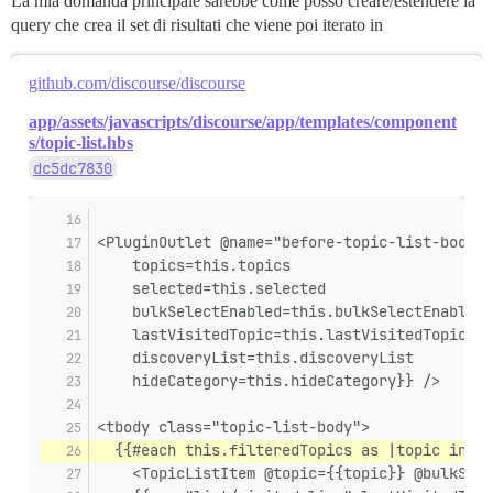
La mia domanda principale sarebbe come posso creare/estendere la
query che crea il set di risultati che viene poi iterato in
github.com/discourse/discourse
app/assets/javascripts/discourse/app/templates/component
s/topic-list.hbs
dc5dc7830
<PluginOutlet @name="before-topic-list-body" 
    topics=this.topics
    selected=this.selected
    bulkSelectEnabled=this.bulkSelectEnabled
    lastVisitedTopic=this.lastVisitedTopic
    discoveryList=this.discoveryList
    hideCategory=this.hideCategory}} />
<tbody class="topic-list-body">
  {{#each this.filteredTopics as |topic index
    <TopicListItem @topic={{topic}} @bulkSele