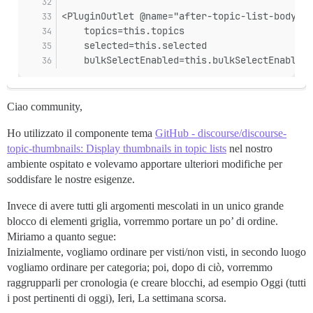
<PluginOutlet @name="after-topic-list-body" @
    topics=this.topics
    selected=this.selected
    bulkSelectEnabled=this.bulkSelectEnabled
Ciao community,
Ho utilizzato il componente tema
GitHub - discourse/discourse-
topic-thumbnails: Display thumbnails in topic lists
nel nostro
ambiente ospitato e volevamo apportare ulteriori modifiche per
soddisfare le nostre esigenze.
Invece di avere tutti gli argomenti mescolati in un unico grande
blocco di elementi griglia, vorremmo portare un po’ di ordine.
Miriamo a quanto segue:
Inizialmente, vogliamo ordinare per visti/non visti, in secondo luogo
vogliamo ordinare per categoria; poi, dopo di ciò, vorremmo
raggrupparli per cronologia (e creare blocchi, ad esempio Oggi (tutti
i post pertinenti di oggi), Ieri, La settimana scorsa.