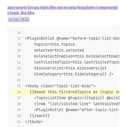
app/assets/javascripts/discourse/app/templates/component
s/topic-list.hbs
dc5dc7830
<PluginOutlet @name="before-topic-list-body" 
    topics=this.topics
    selected=this.selected
    bulkSelectEnabled=this.bulkSelectEnabled
    lastVisitedTopic=this.lastVisitedTopic
    discoveryList=this.discoveryList
    hideCategory=this.hideCategory}} />
<tbody class="topic-list-body">
  {{#each this.filteredTopics as |topic index
    <TopicListItem @topic={{topic}} @bulkSele
    {{raw "list/visited-line" lastVisitedTopi
    <PluginOutlet @name="after-topic-list-ite
  {{/each}}
</tbody>