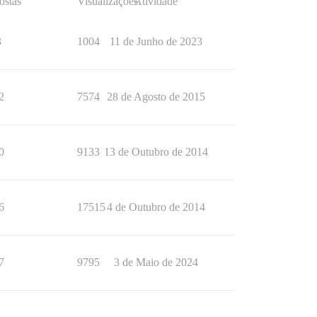
ostas
Visualizações
Atividade
3
1004
11 de Junho de 2023
2
7574
28 de Agosto de 2015
0
9133
13 de Outubro de 2014
6
17515
4 de Outubro de 2014
7
9795
3 de Maio de 2024