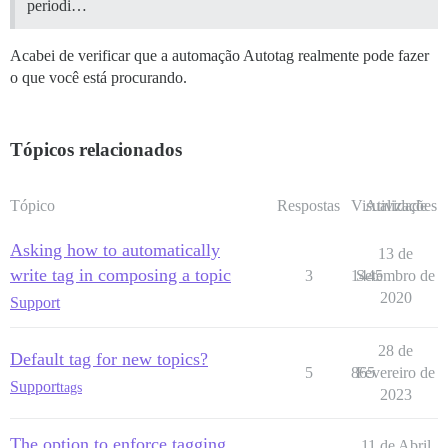
periodi…
Acabei de verificar que a automação Autotag realmente pode fazer
o que você está procurando.
Tópicos relacionados
Tópico
Respostas
Visualizações
Atividade
Asking how to automatically
13 de
write tag in composing a topic
3
1445
Setembro de
2020
Support
28 de
Default tag for new topics?
5
865
Fevereiro de
Support
tags
2023
The option to enforce tagging
11 de Abril