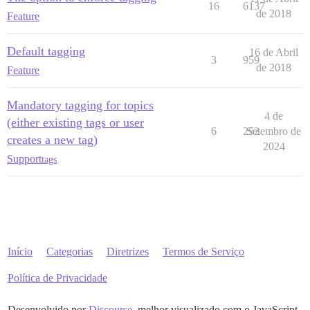
16
6137
de 2018
Feature
Default tagging
16 de Abril
3
959
de 2018
Feature
Mandatory tagging for topics
4 de
(either existing tags or user
6
252
Setembro de
creates a new tag)
2024
Support
tags
Início
Categorias
Diretrizes
Termos de Serviço
Política de Privacidade
Desenvolvido por
Discourse
, melhor visualizado com o JavaScript