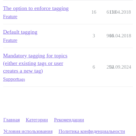
The option to enforce tagging
16
6138
11.04.2018
Feature
Default tagging
3
960
16.04.2018
Feature
Mandatory tagging for topics
(either existing tags or user
6
252
04.09.2024
creates a new tag)
Support
tags
Главная
Категории
Рекомендации
Условия использования
Политика конфиденциальности