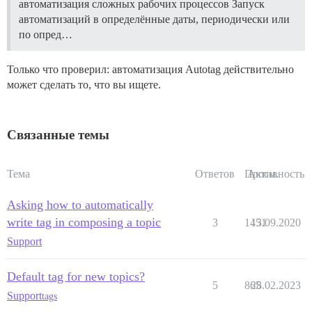
автоматизация сложных рабочих процессов Запуск
автоматизаций в определённые даты, периодически или
по опред…
Только что проверил: автоматизация Autotag действительно
может сделать то, что вы ищете.
Связанные темы
Тема
Ответов
Просм.
Активность
Asking how to automatically
write tag in composing a topic
3
1451
13.09.2020
Support
Default tag for new topics?
5
865
28.02.2023
Support
tags