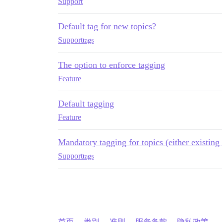
Support
Default tag for new topics?
Support
tags
The option to enforce tagging
Feature
Default tagging
Feature
Mandatory tagging for topics (either existing 
Support
tags