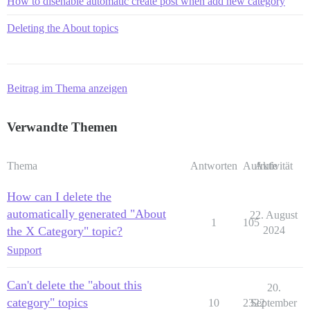
How to disenable automatic create post when add new category
Deleting the About topics
Beitrag im Thema anzeigen
Verwandte Themen
Thema
Antworten
Aufrufe
Aktivität
How can I delete the
automatically generated "About
22. August
1
105
the X Category" topic?
2024
Support
Can't delete the "about this
20.
category" topics
10
2322
September