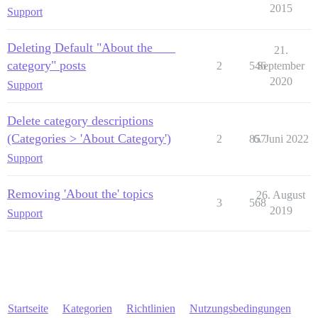
2015
Support
Deleting Default "About the ___
21.
category" posts
2
546
September
2020
Support
Delete category descriptions
(Categories > 'About Category')
2
857
6. Juni 2022
Support
Removing 'About the' topics
26. August
3
568
2019
Support
Startseite
Kategorien
Richtlinien
Nutzungsbedingungen