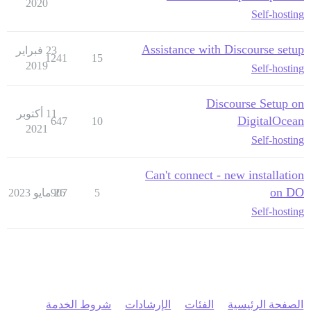
2020
Self-hosting
Assistance with Discourse setup
23 فبراير
1241
15
2019
Self-hosting
Discourse Setup on
11 أكتوبر
DigitalOcean
647
10
2021
Self-hosting
Can't connect - new installation
on DO
5
26 مايو 2023
907
Self-hosting
الصفحة الرئيسية
الفئات
الإرشادات
شروط الخدمة