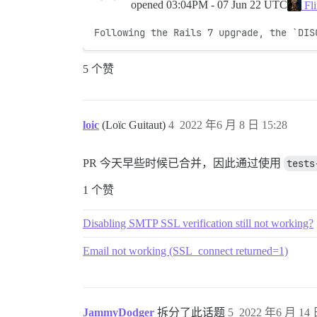
opened
03:04PM - 07 Jun 22 UTC
Fl
Following the Rails 7 upgrade, the `DIS
5 个赞
loic
(Loïc Guitaut)
4
2022 年6 月 8 日 15:28
PR 今天早些时候已合并，因此通过使用
tests
1 个赞
Disabling SMTP SSL verification still not working?
Email not working (SSL_connect returned=1)
JammyDodger
拆分了此话题
5
2022 年6 月 14 