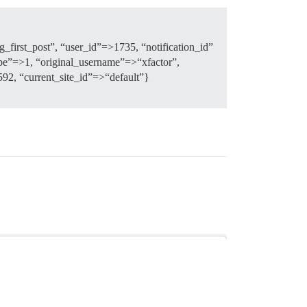
ng_first_post”, “user_id”=>1735, “notification_id”
pe”=>1, “original_username”=>“xfactor”,
92, “current_site_id”=>“default”}