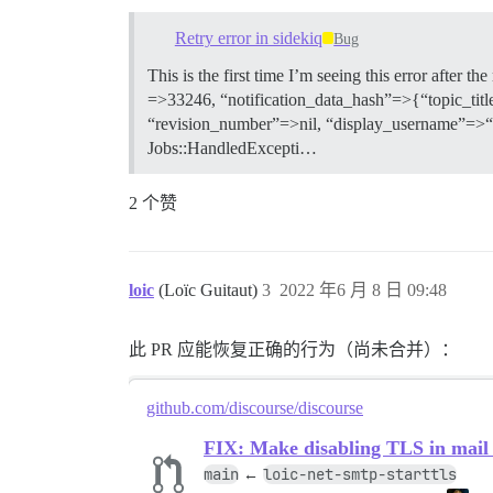
Retry error in sidekiq
Bug
This is the first time I’m seeing this error after
=>33246, “notification_data_hash”=>{“topic_tit
“revision_number”=>nil, “display_username”=>“xf
Jobs::HandledExcepti…
2 个赞
loic
(Loïc Guitaut)
3
2022 年6 月 8 日 09:48
此 PR 应能恢复正确的行为（尚未合并）：
github.com/discourse/discourse
FIX: Make disabling TLS in mail 
main
loic-net-smtp-starttls
←