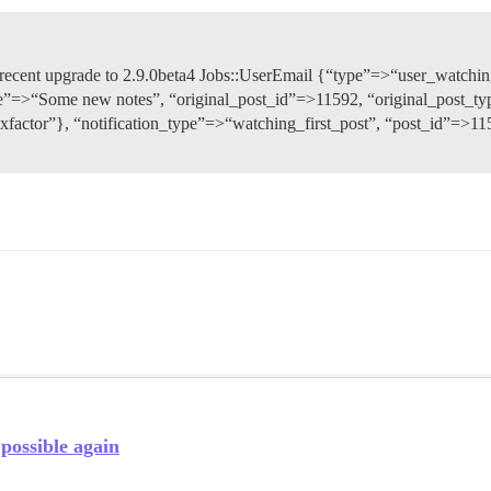
 the recent upgrade to 2.9.0beta4 Jobs::UserEmail {“type”=>“user_watchi
le”=>“Some new notes”, “original_post_id”=>11592, “original_post_ty
actor”}, “notification_type”=>“watching_first_post”, “post_id”=>115
possible again