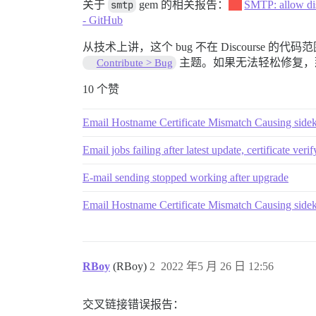
关于
smtp
gem 的相关报告：
SMTP: allow dis
- GitHub
从技术上讲，这个 bug 不在 Discourse 的
主题。如果无法轻松修复，
Contribute > Bug
10 个赞
Email Hostname Certificate Mismatch Causing sideki
Email jobs failing after latest update, certificate verif
E-mail sending stopped working after upgrade
Email Hostname Certificate Mismatch Causing sideki
RBoy
(RBoy)
2
2022 年5 月 26 日 12:56
交叉链接错误报告：