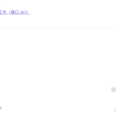
作（端口 465）
。
回
e