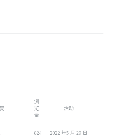
浏
复
览
活动
量
2
824
2022 年5 月 29 日