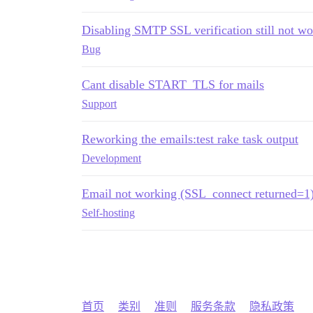
Disabling SMTP SSL verification still not w
Bug
Cant disable START_TLS for mails
Support
Reworking the emails:test rake task output
Development
Email not working (SSL_connect returned=1
Self-hosting
首页
类别
准则
服务条款
隐私政策