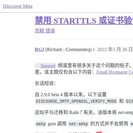
Discourse Meta
禁用 STARTTLS 或证
贡献
错误
RGJ
(Richard - Communiteq)
1
2022 年5 月 26 日 
频道里有很多关于这个问题的帖子
Support
意。该主题仅包含以下内容：
Email Hostname Cer
长话短说：
自 2.9.0 beta 4 版本以来，以下设置
DISCOURSE_SMTP_OPENSSL_VERIFY_MODE
和
DI
这似乎与迁移到 Rails 7 有关，该版本将 net-s
smtp
gem 调用
net-smtp
的方式并不会禁用
e