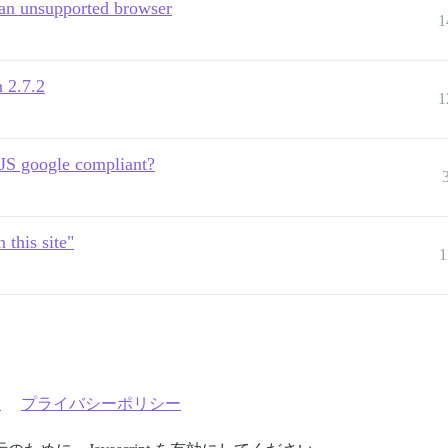
 an unsupported browser
1
 2.7.2
1
 JS google compliant?
 this site"
1
約
プライバシーポリシー