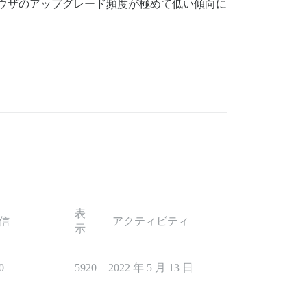
はブラウザのアップグレード頻度が極めて低い傾向に
表
信
アクティビティ
示
0
5920
2022 年 5 月 13 日