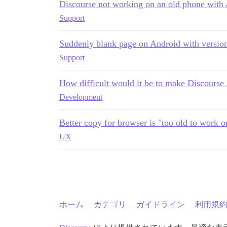
Discourse not working on an old phone with
Support
Suddenly blank page on Android with version
Support
How difficult would it be to make Discourse
Development
Better copy for browser is "too old to work on
UX
ホーム
カテゴリ
ガイドライン
利用規