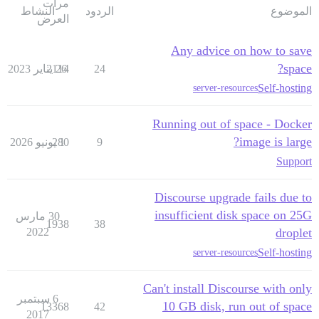
مرات
الموضوع
الردود
النشاط
العرض
Any advice on how to save
space?
24
26 يناير 2023
2114
Self-hosting
server-resources
Running out of space - Docker
image is large?
9
1 يونيو 2026
280
Support
Discourse upgrade fails due to
insufficient disk space on 25G
30 مارس
1938
38
2022
droplet
Self-hosting
server-resources
Can't install Discourse with only
6 سبتمبر
10 GB disk, run out of space
13368
42
2017