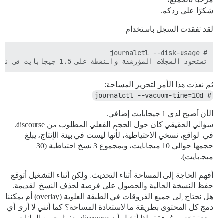
شكرًا على ردكم.
لقد تفقدت السجل باستخدام
تستحوذ السجلات المؤرشفة والنشطة على 1.5 جيجابايت في نظام الملفات.

ثم نفذت هذا الأمر لتحرير المساحة:
# journalctl --vacuum-time=10d
الآن أصبح لدي 1 جيجابايت إضافي.
سؤالي الحقيقي كان حول الحجم الفعلي المطلوب من discourse.
في الواقع، نسخي الاحتياطية، لأنها ليست في بيئة الإنتاج، يبلغ
حجمها حوالي 10 ميجابايت، وبمجموع 3 نسخ احتياطية (30
ميجابايت).
أفهم الحاجة إلى المساحة أثناء التحديث، ولكن أثناء التشغيل أتوقع
حفظ النسخة الحالية والحصول على فرصة لحذف النسخ القديمة.
هل نحتاج إلى جميع الفروقات في الطبقة العلوية (overlay) أم يمكننا
دمج كل المحتوى بطريقة ما لاستعادة المساحة؟ كما أنني لا أرى أي
وحدة تخزين مُرفقة، لذا أتخيل أن discourse يحفظ جميع البيانات