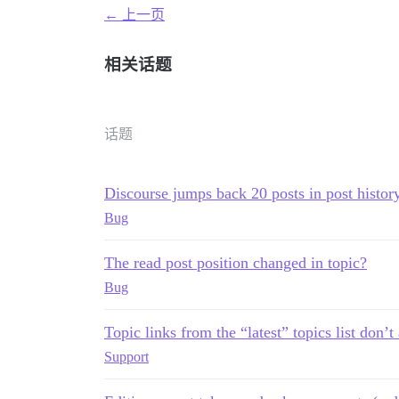
← 上一页
相关话题
话题
Discourse jumps back 20 posts in post histor
Bug
The read post position changed in topic?
Bug
Topic links from the “latest” topics list don’t 
Support