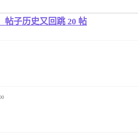
时，帖子历史又回跳 20 帖
00