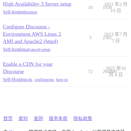
High Availability 3 Server setup
2021 年2 月
10
1930
19 日
Self-hosting
hosting
Configure Discourse -
Environment AWS Linux 2
2023 年7 月
3
2361
AMI and Apache2 (httpd)
7 日
Self-hosting
advanced-setup
Enable a CDN for your
2025 年10
Discourse
72
294800
月 4 日
Self-Hosting
cdn
,
configuring
,
how-to
首页
类别
准则
服务条款
隐私政策