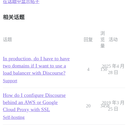
在话题中显示帖子
相关话题
浏
话题
回复
览
活动
量
In production, do I have to have
two domains if I want to use a
2025 年4 月
4
150
load balancer with Discourse?
28 日
Support
How do I configure Discourse
behind an AWS or Google
2019 年3 月
20
3458
Cloud Proxy with SSL
25 日
Self-hosting