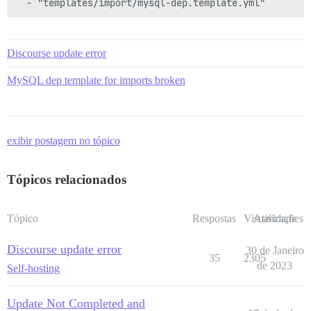
Discourse update error
MySQL dep template for imports broken
exibir postagem no tópico
Tópicos relacionados
Tópico
Respostas
Visualizações
Atividade
Discourse update error
30 de Janeiro
35
2305
de 2023
Self-hosting
Update Not Completed and