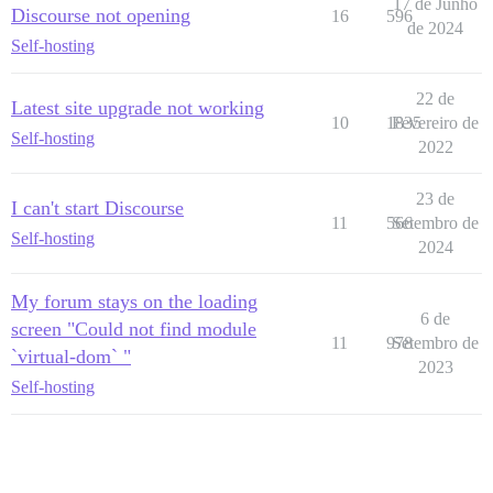
17 de Junho
Discourse not opening
16
596
de 2024
Self-hosting
22 de
Latest site upgrade not working
10
1835
Fevereiro de
Self-hosting
2022
23 de
I can't start Discourse
11
566
Setembro de
Self-hosting
2024
My forum stays on the loading
6 de
screen "Could not find module
11
978
Setembro de
`virtual-dom` "
2023
Self-hosting