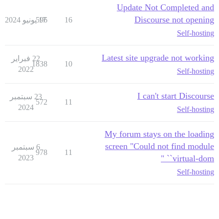
Update Not Completed and
Discourse not opening
16
17 يونيو 2024
596
Self-hosting
Latest site upgrade not working
22 فبراير
1838
10
2022
Self-hosting
I can't start Discourse
23 سبتمبر
572
11
2024
Self-hosting
My forum stays on the loading
screen "Could not find module
6 سبتمبر
978
11
2023
`virtual-dom` "
Self-hosting