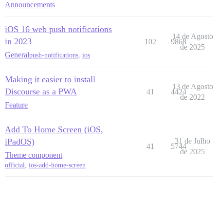
Announcements
iOS 16 web push notifications
14 de Agosto
in 2023
102
9868
de 2025
General
push-notifications
,
ios
Making it easier to install
13 de Agosto
Discourse as a PWA
41
4424
de 2022
Feature
Add To Home Screen (iOS,
iPadOS)
31 de Julho
41
5744
de 2025
Theme component
official
,
ios-add-home-screen