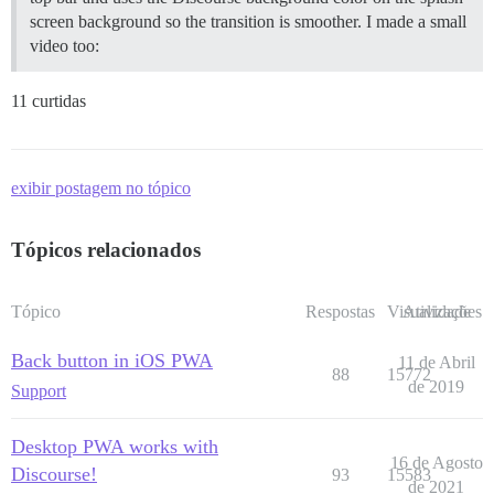
screen background so the transition is smoother. I made a small
video too:
11 curtidas
exibir postagem no tópico
Tópicos relacionados
Tópico
Respostas
Visualizações
Atividade
Back button in iOS PWA
11 de Abril
88
15772
de 2019
Support
Desktop PWA works with
16 de Agosto
Discourse!
93
15583
de 2021