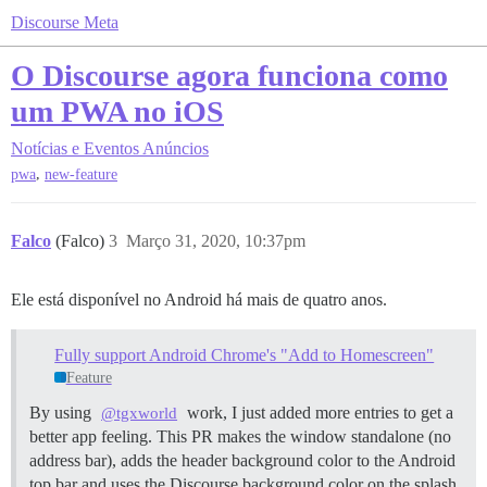
Discourse Meta
O Discourse agora funciona como
um PWA no iOS
Notícias e Eventos
Anúncios
,
pwa
new-feature
Falco
(Falco)
3
Março 31, 2020, 10:37pm
Ele está disponível no Android há mais de quatro anos.
Fully support Android Chrome's "Add to Homescreen"
Feature
By using
work, I just added more entries to get a
@tgxworld
better app feeling. This PR makes the window standalone (no
address bar), adds the header background color to the Android
top bar and uses the Discourse background color on the splash