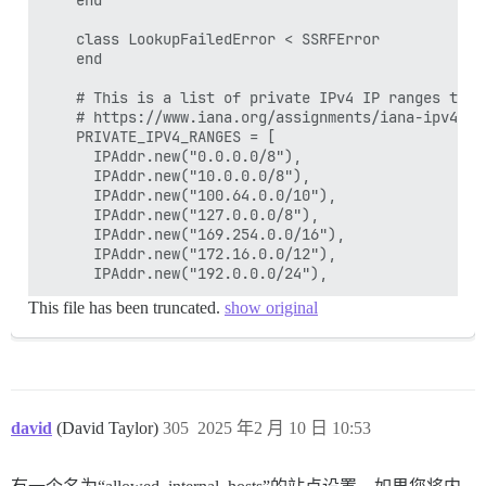
    end

    class LookupFailedError < SSRFError

    end

    # This is a list of private IPv4 IP ranges that
    # https://www.iana.org/assignments/iana-ipv4-sp
    PRIVATE_IPV4_RANGES = [

      IPAddr.new("0.0.0.0/8"),

      IPAddr.new("10.0.0.0/8"),

      IPAddr.new("100.64.0.0/10"),

      IPAddr.new("127.0.0.0/8"),

      IPAddr.new("169.254.0.0/16"),

      IPAddr.new("172.16.0.0/12"),

This file has been truncated.
show original
david
(David Taylor)
305
2025 年2 月 10 日 10:53