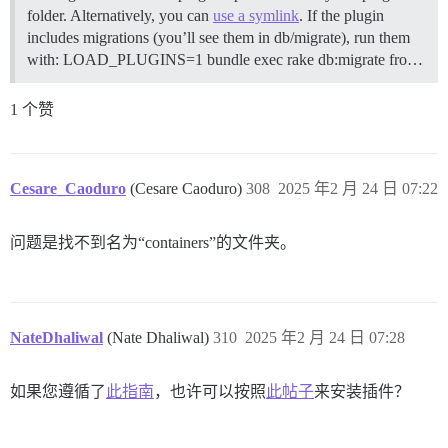
folder. Alternatively, you can
use a symlink
. If the plugin
includes migrations (you’ll see them in db/migrate), run them
with: LOAD_PLUGINS=1 bundle exec rake db:migrate fro…
1 个赞
Cesare_Caoduro
(Cesare Caoduro)
308
2025 年2 月 24 日 07:22
问题是找不到名为“containers”的文件夹。
NateDhaliwal
(Nate Dhaliwal)
310
2025 年2 月 24 日 07:28
如果您遵循了
此指南
，也许可以按照
此帖子
来安装插件？