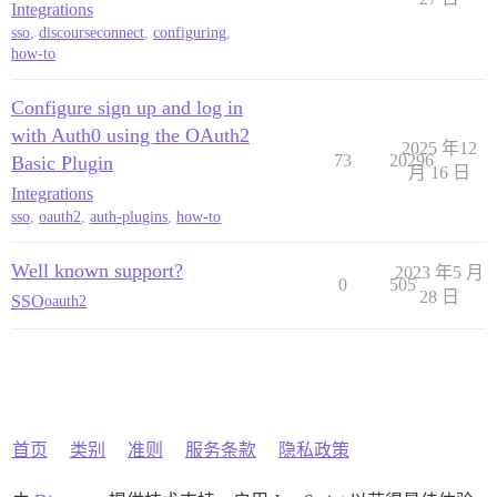
Integrations
sso
,
discourseconnect
,
configuring
,
how-to
Configure sign up and log in
with Auth0 using the OAuth2
2025 年12
73
20296
Basic Plugin
月 16 日
Integrations
sso
,
oauth2
,
auth-plugins
,
how-to
Well known support?
2023 年5 月
0
505
28 日
SSO
oauth2
首页
类别
准则
服务条款
隐私政策