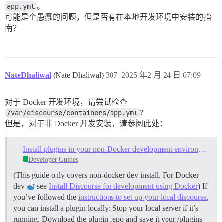
app.yml
。
可能是个愚蠢的问题，但是否有在本地开发环境中安装的指
南？
NateDhaliwal
(Nate Dhaliwal)
307
2025 年2 月 24 日 07:09
对于 Docker 开发环境，请尝试检查
/var/discourse/containers/app.yml
？
但是，对于非 Docker 开发安装，请参阅此处：
Install plugins in your non-Docker development environment
Developer Guides
(This guide only covers non-docker dev install. For Docker
dev
see
Install Discourse for development using Docker
) If
you’ve followed the
instructions to set up your local discourse
,
you can install a plugin locally: Stop your local server if it’s
running. Download the plugin repo and save it your /plugins