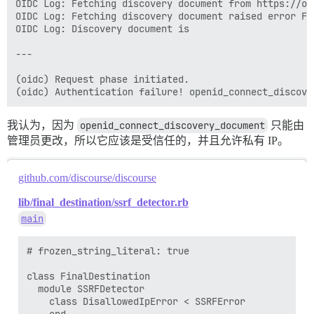
OIDC Log: Fetching discovery document from https://oi
OIDC Log: Fetching discovery document raised error Fa
OIDC Log: Discovery document is

---

(oidc) Request phase initiated.

我认为，因为
openid_connect_discovery_document
只能由
管理员更改，所以它应该是受信任的，并且允许私有 IP。
github.com/discourse/discourse
lib/final_destination/ssrf_detector.rb
main
# frozen_string_literal: true

class FinalDestination

  module SSRFDetector

    class DisallowedIpError < SSRFError
