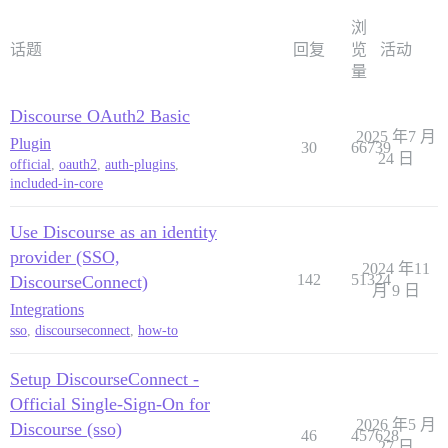
浏
话题
回复
览
活动
量
Discourse OAuth2 Basic
2025 年7 月
Plugin
30
66739
24 日
official
,
oauth2
,
auth-plugins
,
included-in-core
Use Discourse as an identity
provider (SSO,
2024 年11
142
51324
DiscourseConnect)
月 9 日
Integrations
sso
,
discourseconnect
,
how-to
Setup DiscourseConnect -
Official Single-Sign-On for
2026 年5 月
Discourse (sso)
46
457628
27 日