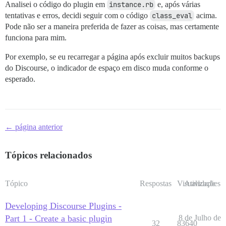
Analisei o código do plugin em
instance.rb
e, após várias
tentativas e erros, decidi seguir com o código
class_eval
acima.
Pode não ser a maneira preferida de fazer as coisas, mas certamente
funciona para mim.
Por exemplo, se eu recarregar a página após excluir muitos backups
do Discourse, o indicador de espaço em disco muda conforme o
esperado.
← página anterior
Tópicos relacionados
Tópico
Respostas
Visualizações
Atividade
Developing Discourse Plugins -
Part 1 - Create a basic plugin
8 de Julho de
32
83640