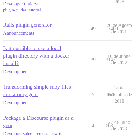
2025
Developer Guides
plugin-guides
,
tutorial
Rails plugin generator
20 de Agosto
49
13460
de 2021
Announcements
Is it possible to use a local
plugin directory with a docker
16 de Junho
39
3147
install?
de 2022
Development
Transforming simple ruby files
14 de
into a ruby gem
5
1078
Dezembro de
2018
Development
Package a Discourse plugin as a
27 de Julho
gem
4
663
de 2023
Developers
plugin-guides
,
how-to