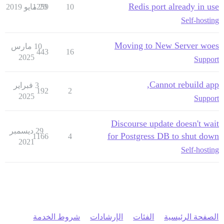
Redis port already in use
10
20 مايو 2019
1259
Self-hosting
Moving to New Server woes
10 مارس
443
16
2025
Support
Cannot rebuild app,
3 فبراير
192
2
2025
Support
Discourse update doesn't wait
29 ديسمبر
for Postgress DB to shut down
1166
4
2021
Self-hosting
الصفحة الرئيسية
الفئات
الإرشادات
شروط الخدمة