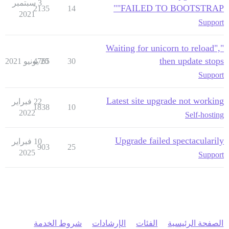
3 سبتمبر
"FAILED TO BOOTSTRAP"
2135
14
2021
Support
"Waiting for unicorn to reload",
then update stops
30
20 يونيو 2021
4765
Support
Latest site upgrade not working
22 فبراير
1838
10
2022
Self-hosting
Upgrade failed spectacularily
10 فبراير
903
25
2025
Support
الصفحة الرئيسية
الفئات
الإرشادات
شروط الخدمة