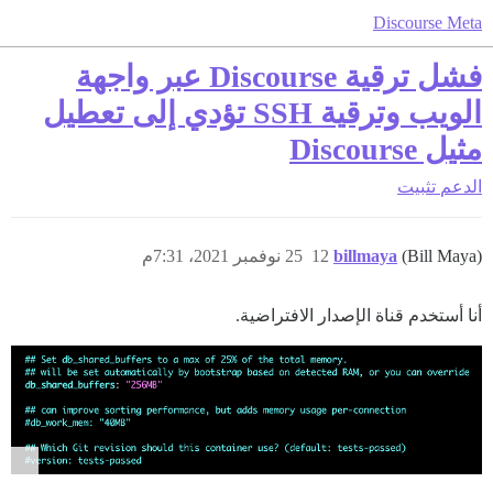
Discourse Meta
فشل ترقية Discourse عبر واجهة
الويب وترقية SSH تؤدي إلى تعطيل
مثيل Discourse
الدعم
تثبيت
(Bill Maya)
billmaya
12
25 نوفمبر 2021، 7:31م
أنا أستخدم قناة الإصدار الافتراضية.