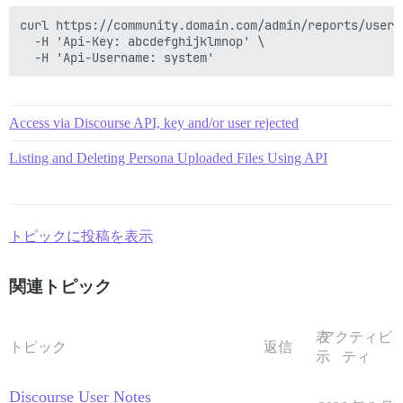
curl https://community.domain.com/admin/reports/user_n
  -H 'Api-Key: abcdefghijklmnop' \

Access via Discourse API, key and/or user rejected
Listing and Deleting Persona Uploaded Files Using API
トピックに投稿を表示
関連トピック
表
アクティビ
トピック
返信
示
ティ
Discourse User Notes