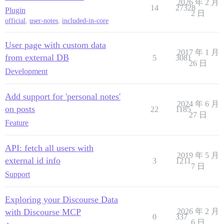
2026 年 2 月
14
27328
Plugin
2 日
official
,
user-notes
,
included-in-core
User page with custom data
2017 年 1 月
from external DB
5
3081
26 日
Development
Add support for 'personal notes'
2024 年 6 月
on posts
22
1185
27 日
Feature
API: fetch all users with
2019 年 5 月
external id info
3
1211
7 日
Support
Exploring your Discourse Data
with Discourse MCP
2026 年 2 月
0
337
6 日