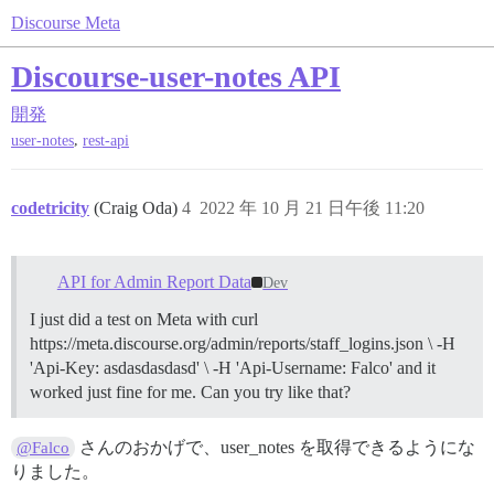
Discourse Meta
Discourse-user-notes API
開発
,
user-notes
rest-api
codetricity
(Craig Oda)
4
2022 年 10 月 21 日午後 11:20
API for Admin Report Data
Dev
I just did a test on Meta with curl
https://meta.discourse.org/admin/reports/staff_logins.json \ -H
'Api-Key: asdasdasdasd' \ -H 'Api-Username: Falco' and it
worked just fine for me. Can you try like that?
さんのおかげで、user_notes を取得できるようにな
@Falco
りました。