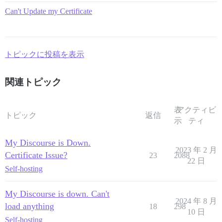
Can't Update my Certificate
トピックに投稿を表示
関連トピック
表
アクティビ
トピック
返信
示
ティ
My Discourse is Down.
2023 年 2 月
Certificate Issue?
23
2088
22 日
Self-hosting
My Discourse is down. Can't
2024 年 8 月
load anything
18
298
10 日
Self-hosting