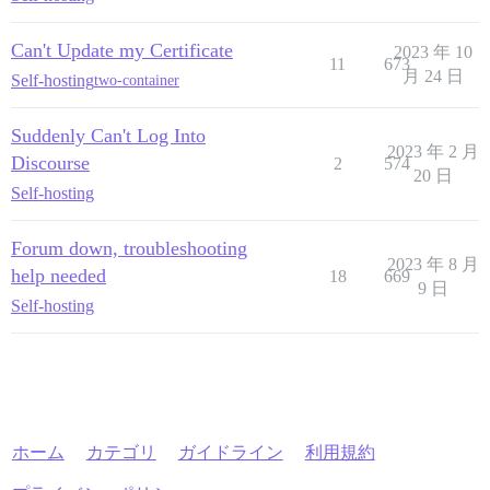
Can't Update my Certificate
2023 年 10
11
673
月 24 日
Self-hosting
two-container
Suddenly Can't Log Into
2023 年 2 月
Discourse
2
574
20 日
Self-hosting
Forum down, troubleshooting
2023 年 8 月
help needed
18
669
9 日
Self-hosting
ホーム
カテゴリ
ガイドライン
利用規約