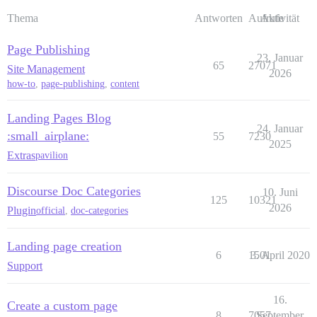
Thema
Antworten
Aufrufe
Aktivität
Page Publishing
23. Januar
65
27071
Site Management
2026
how-to
,
page-publishing
,
content
Landing Pages Blog
24. Januar
:small_airplane:
55
7230
2025
Extras
pavilion
Discourse Doc Categories
10. Juni
125
10321
2026
Plugin
official
,
doc-categories
Landing page creation
6
1501
3. April 2020
Support
16.
Create a custom page
8
7057
September