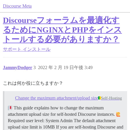
Discourse Meta
Discourseフォーラムを最適化す
るためにNGINXとPHPをインス
トールする必要がありますか？
サポート
インストール
JammyDodger
3
2022 年 2 月 19 日午後 3:49
これは何か役に立ちますか？
Change the maximum attachment/upload size
Self-Hosting
This guide explains how to change the maximum
attachment upload size for self-hosted Discourse instances.
Required user level: System Admin The default attachment
upload size limit is 10MB If you are self-hosting Discourse and