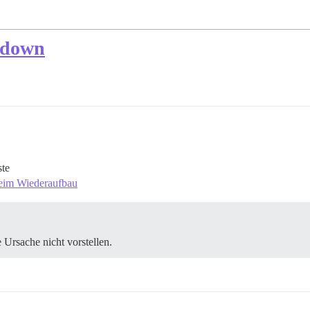
e down
ste
beim Wiederaufbau
 Ursache nicht vorstellen.