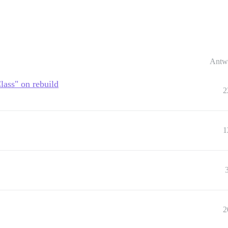
Antw
lass" on rebuild
2
1
2