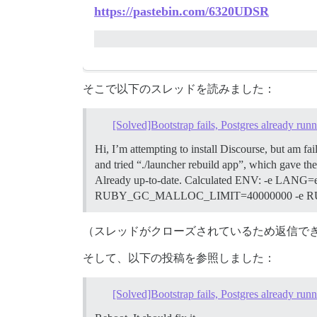
https://pastebin.com/6320UDSR
そこで以下のスレッドを読みました：
[Solved]Bootstrap fails, Postgres already run
Hi, I’m attempting to install Discourse, but am fa
and tried “./launcher rebuild app”, which gave
Already up-to-date. Calculated ENV: -e 
RUBY_GC_MALLOC_LIMIT=40000000 -e
（スレッドがクローズされているため返信で
そして、以下の投稿を参照しました：
[Solved]Bootstrap fails, Postgres already run