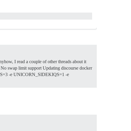
nyhow, I read a couple of other threads about it
No swap limit support Updating discourse docker
ERS=3 -e UNICORN_SIDEKIQS=1 -e