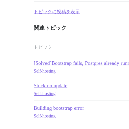
トピックに投稿を表示
関連トピック
トピック
[Solved]Bootstrap fails, Postgres already run
Self-hosting
Stuck on update
Self-hosting
Building bootstrap error
Self-hosting