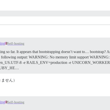
ning
Self-hosting
iling so far. It appears that bootstrapping doesn’t want to… bootstrap? A
 the following output: WARNING: No memory limit support WARNING: 
LANG=en_US.UTF-8 -e RAILS_ENV=production -e UNICORN_WORK
 RUBY_HE…
きません）
ning
Self-hosting