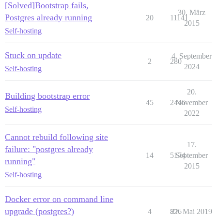
[Solved]Bootstrap fails,
30. März
Postgres already running
20
11141
2015
Self-hosting
Stuck on update
4. September
2
280
2024
Self-hosting
20.
Building bootstrap error
45
2446
November
Self-hosting
2022
Cannot rebuild following site
17.
failure: "postgres already
14
5174
September
running"
2015
Self-hosting
Docker error on command line
upgrade (postgres?)
4
826
27. Mai 2019