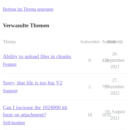
Beitrag im Thema anzeigen
Verwandte Themen
Thema
Antworten
Aufrufe
Aktivität
20.
Ability to upload files in chunks
0
421
September
Feature
2021
27.
Sorry, that file is too big V2
2
797
Dezember
Support
2022
Can I increase the 1024000 kb
19. August
limit on attachment?
18
1635
2021
Self-hosting