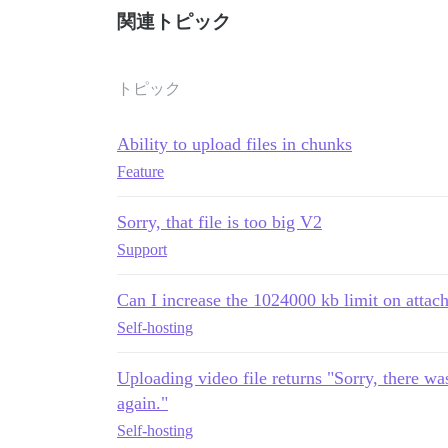
関連トピック
トピック
Ability to upload files in chunks
Feature
Sorry, that file is too big V2
Support
Can I increase the 1024000 kb limit on attac
Self-hosting
Uploading video file returns "Sorry, there was
again."
Self-hosting