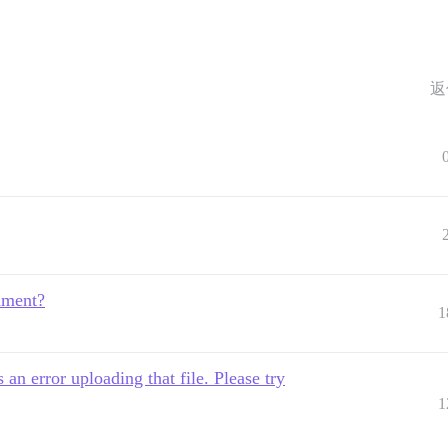
返
hment?
1
 an error uploading that file. Please try
1